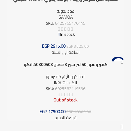
عدد يدوية
SAMOA
SKU:
8429765170445
In stock
EGP
2915.00
EGP
3025.00
إضافة إلى السلة
-3%
كمبروسور 50 لتر سير 3حصان AC300508 انكو
عدد كهربائية
,
كمبرسور
انكو - INGCO
SKU:
6925582119596
Out of stock
EGP
17500.00
EGP
18000.00
قراءة المزيد