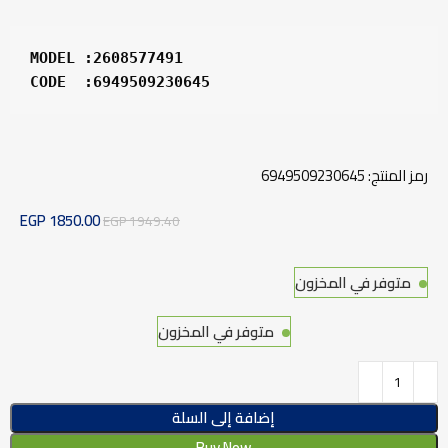
CODE  :6949509230645
رمز المنتج:
6949509230645
EGP
1850.00
EGP
1949.40
متوفر في المخزون
متوفر في المخزون
إضافة إلى السلة
Buy Now