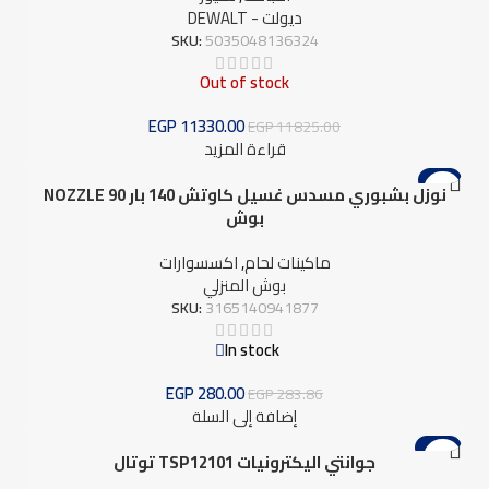
ديولت - DEWALT
SKU:
5035048136324
Out of stock
EGP
11330.00
EGP
11825.00
قراءة المزيد
-1%
نوزل بشبوري مسدس غسيل كاوتش 140 بار NOZZLE 90
بوش
ماكينات لحام
,
اكسسوارات
بوش المنزلي
SKU:
3165140941877
In stock
EGP
280.00
EGP
283.86
إضافة إلى السلة
-18%
جوانتي اليكترونيات TSP12101 توتال