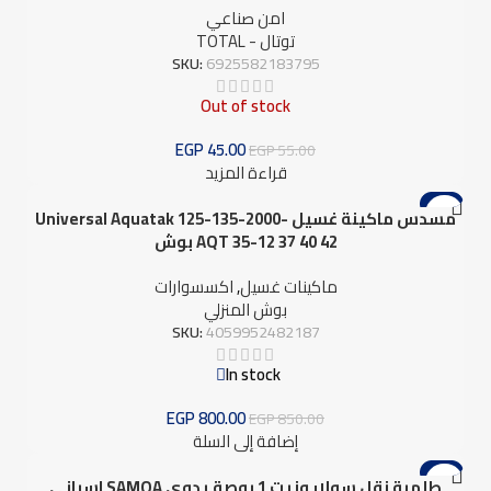
امن صناعي
توتال - TOTAL
SKU:
6925582183795
Out of stock
EGP
45.00
EGP
55.00
قراءة المزيد
-6%
مسدس ماكينة غسيل Universal Aquatak 125-135-2000-
AQT 35-12 37 40 42 بوش
ماكينات غسيل
,
اكسسوارات
بوش المنزلي
SKU:
4059952482187
In stock
EGP
800.00
EGP
850.00
إضافة إلى السلة
-4%
طلمبة نقل سولار وزيت 1 بوصة يدوي SAMOA اسباني