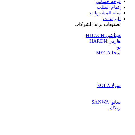
لوحة حسابي
إتمام الطلب
سلة المشتريات
البراندات
تصنيفات براند الشركات
هيتاشيHITACHI
هاردن HARDN
نو
ميجا MEGA
سولا SOLA
سانوا SANWA
ريلاك