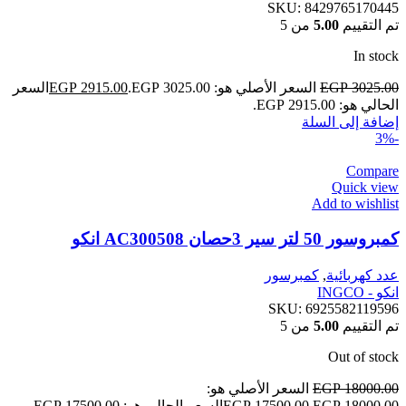
SKU:
8429765170445
تم التقييم
5.00
من 5
In stock
3025.00
EGP
السعر الأصلي هو: EGP 3025.00.
2915.00
EGP
السعر
الحالي هو: EGP 2915.00.
إضافة إلى السلة
-3%
Compare
Quick view
Add to wishlist
كمبروسور 50 لتر سير 3حصان AC300508 انكو
عدد كهربائية
,
كمبرسور
انكو - INGCO
SKU:
6925582119596
تم التقييم
5.00
من 5
Out of stock
18000.00
EGP
السعر الأصلي هو:
EGP 18000.00.
17500.00
EGP
السعر الحالي هو: EGP 17500.00.