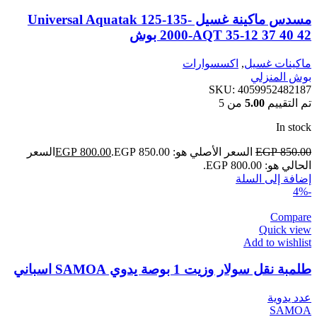
مسدس ماكينة غسيل Universal Aquatak 125-135-
2000-AQT 35-12 37 40 42 بوش
ماكينات غسيل
,
اكسسوارات
بوش المنزلي
SKU:
4059952482187
تم التقييم
5.00
من 5
In stock
850.00
EGP
السعر الأصلي هو: EGP 850.00.
800.00
EGP
السعر
الحالي هو: EGP 800.00.
إضافة إلى السلة
-4%
Compare
Quick view
Add to wishlist
طلمبة نقل سولار وزيت 1 بوصة يدوي SAMOA اسباني
عدد يدوية
SAMOA