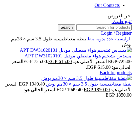
Our Contacts
اخر العروض
تتبع طلبك
Search
Login / Register
الرئيسية
عدد يدوية
بنط
بنطة مغناطيسية طول 3.5 سم × 28مم
بوش
مسدس تشحيم هواء مفصلي موديل APT DW31020101
725.00
EGP
السعر الأصلي هو: EGP 725.00.
615.00
EGP
السعر
الحالي هو: EGP 615.00.
Back to products
بنطة مغناطيسية طول 3.5 سم × 30مم بوش
1949.40
EGP
السعر
الأصلي هو: EGP 1949.40.
1850.00
EGP
السعر الحالي هو:
EGP 1850.00.
-4%
Click to enlarge