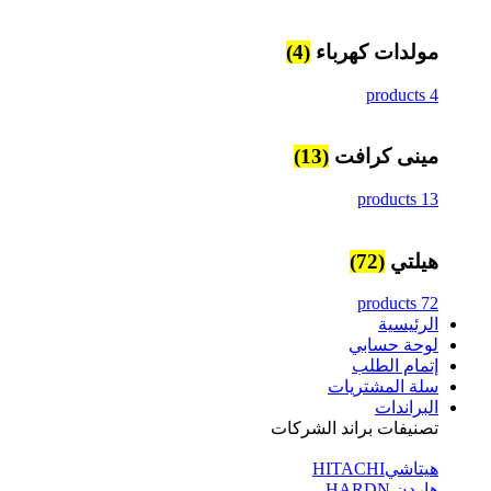
مولدات كهرباء
(4)
4 products
مينى كرافت
(13)
13 products
هيلتي
(72)
72 products
الرئيسية
لوحة حسابي
إتمام الطلب
سلة المشتريات
البراندات
تصنيفات براند الشركات
هيتاشيHITACHI
هاردن HARDN