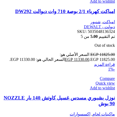
Add to wishlist
امباكت كهرباء 2/1 بوصة 710 وات ديوالت DW292
امباكت
,
شنيور
ديولت - DEWALT
SKU:
5035048136324
تم التقييم
5.00
من 5
Out of stock
11825.00
EGP
السعر الأصلي هو:
EGP 11825.00.
11330.00
EGP
السعر الحالي هو: EGP 11330.00.
قراءة المزيد
-1%
Compare
Quick view
Add to wishlist
نوزل بشبوري مسدس غسيل كاوتش 140 بار NOZZLE
90 بوش
ماكينات لحام
,
اكسسوارات