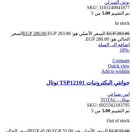
بوش المنزلي
SKU:
3165140941877
تم التقييم
5.00
من 5
In stock
283.86
EGP
السعر الأصلي هو: EGP 283.86.
280.00
EGP
السعر
الحالي هو: EGP 280.00.
إضافة إلى السلة
-18%
Compare
Quick view
Add to wishlist
جوانتي اليكترونيات TSP12101 توتال
امن صناعي
توتال - TOTAL
SKU:
6925582183795
تم التقييم
5.00
من 5
Out of stock
55.00
EGP
السعر الأصلي هو: EGP 55.00.
45.00
EGP
السعر الحالي