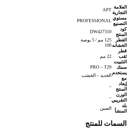
العلامة
APT
التجارية
مستوي
PROFESSIONAL
التصنيع
كود
DW427310
المنتج
القطر
125 مم / 5 بوصة
100
الخشانه
قطر
ثقب
22 مم
التثبيت
PRO – T29
سمك
يستخدم
الحديد – الخشب
مع
إبعاد
–
المنتج
الوزن
–
التقريبي
بلد
الصين
المنشأ
السمات للمنتج