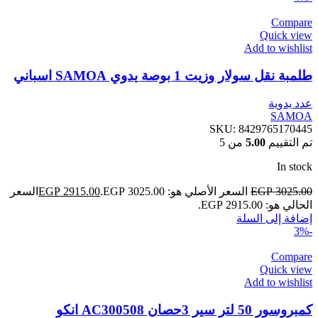
Compare
Quick view
Add to wishlist
طلمبة نقل سولار وزيت 1 بوصة يدوي SAMOA اسباني
عدد يدوية
SAMOA
SKU:
8429765170445
تم التقييم
5.00
من 5
In stock
3025.00
EGP
السعر الأصلي هو: EGP 3025.00.
2915.00
EGP
السعر
الحالي هو: EGP 2915.00.
إضافة إلى السلة
-3%
Compare
Quick view
Add to wishlist
كمبروسور 50 لتر سير 3حصان AC300508 انكو