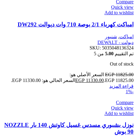
Compare
Quick view
Add to wishlist
امباكت كهرباء 2/1 بوصة 710 وات ديوالت DW292
امباكت
,
شنيور
ديولت - DEWALT
SKU:
5035048136324
تم التقييم
5.00
من 5
Out of stock
11825.00
EGP
السعر الأصلي هو:
EGP 11825.00.
11330.00
EGP
السعر الحالي هو: EGP 11330.00.
قراءة المزيد
-1%
Compare
Quick view
Add to wishlist
نوزل بشبوري مسدس غسيل كاوتش 140 بار NOZZLE
90 بوش