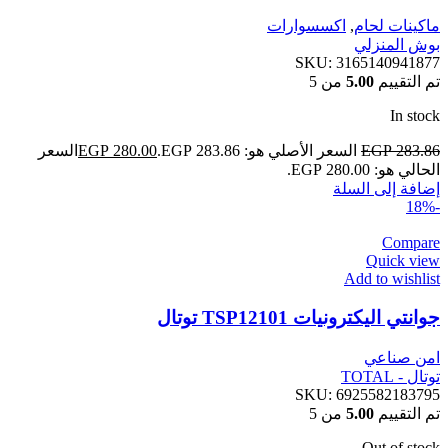
ماكينات لحام
,
اكسسوارات
بوش المنزلي
SKU:
3165140941877
تم التقييم
5.00
من 5
In stock
283.86
EGP
السعر الأصلي هو: EGP 283.86.
280.00
EGP
السعر
الحالي هو: EGP 280.00.
إضافة إلى السلة
-18%
Compare
Quick view
Add to wishlist
جوانتي اليكترونيات TSP12101 توتال
امن صناعي
توتال - TOTAL
SKU:
6925582183795
تم التقييم
5.00
من 5
Out of stock