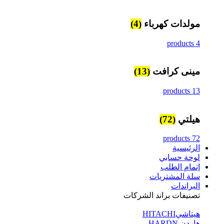
مولدات كهرباء
(4)
4 products
مينى كرافت
(13)
13 products
هيلتي
(72)
72 products
الرئيسية
لوحة حسابي
إتمام الطلب
سلة المشتريات
البراندات
تصنيفات براند الشركات
هيتاشيHITACHI
هاردن HARDN