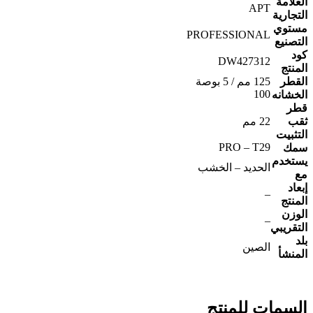
العلامة
APT
التجارية
مستوي
PROFESSIONAL
التصنيع
كود
DW427312
المنتج
القطر
125 مم / 5 بوصة
100
الخشانه
قطر
ثقب
22 مم
التثبيت
PRO – T29
سمك
يستخدم
الحديد – الخشب
مع
إبعاد
–
المنتج
الوزن
–
التقريبي
بلد
الصين
المنشأ
السمات للمنتج