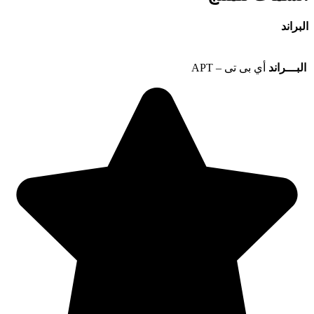
البراند
البـــراند
أي بى تى – APT