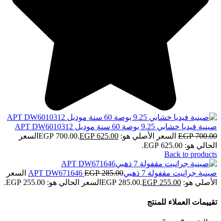
صينية فيديا خشابي 9.25 بوصة 60 سنة موديل APT DW6010312
700.00
EGP
السعر الأصلي هو: EGP 700.00.
625.00
EGP
السعر
الحالي هو: EGP 625.00.
Back to products
صينية جرانيت مقفولة 7 ذهبيAPT DW671646
285.00
EGP
السعر
الأصلي هو: EGP 285.00.
255.00
EGP
السعر الحالي هو: EGP 255.00.
تقييمات العملاء للمنتج