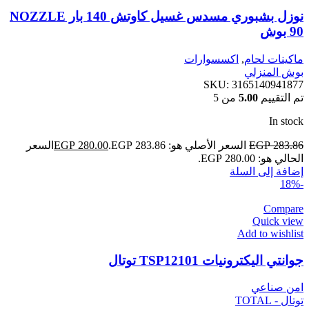
نوزل بشبوري مسدس غسيل كاوتش 140 بار NOZZLE
90 بوش
ماكينات لحام
,
اكسسوارات
بوش المنزلي
SKU:
3165140941877
تم التقييم
5.00
من 5
In stock
283.86
EGP
السعر الأصلي هو: EGP 283.86.
280.00
EGP
السعر
الحالي هو: EGP 280.00.
إضافة إلى السلة
-18%
Compare
Quick view
Add to wishlist
جوانتي اليكترونيات TSP12101 توتال
امن صناعي
توتال - TOTAL