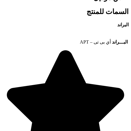
السمات للمنتج
البراند
البـــراند
أي بى تى – APT