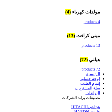
مولدات كهرباء
(4)
4 products
مينى كرافت
(13)
13 products
هيلتي
(72)
72 products
الرئيسية
لوحة حسابي
إتمام الطلب
سلة المشتريات
البراندات
تصنيفات براند الشركات
هيتاشيHITACHI
هاردن HARDN