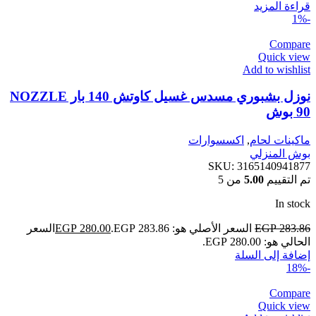
قراءة المزيد
-1%
Compare
Quick view
Add to wishlist
نوزل بشبوري مسدس غسيل كاوتش 140 بار NOZZLE
90 بوش
ماكينات لحام
,
اكسسوارات
بوش المنزلي
SKU:
3165140941877
تم التقييم
5.00
من 5
In stock
283.86
EGP
السعر الأصلي هو: EGP 283.86.
280.00
EGP
السعر
الحالي هو: EGP 280.00.
إضافة إلى السلة
-18%
Compare
Quick view