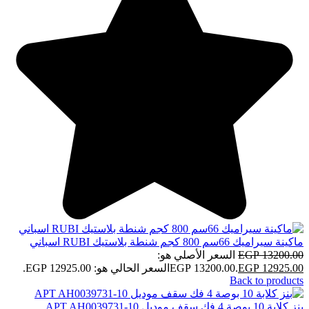
ماكينة سيراميك 66سم 800 كجم شنطة بلاستيك RUBI اسباني
13200.00
EGP
السعر الأصلي هو:
12925.00
EGP
EGP 13200.00.
السعر الحالي هو: EGP 12925.00.
Back to products
بنز كلابة 10 بوصة 4 فك سقف موديل APT AH0039731-10