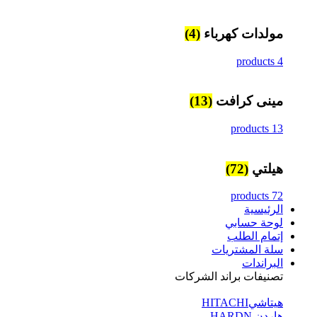
مولدات كهرباء
(4)
4 products
مينى كرافت
(13)
13 products
هيلتي
(72)
72 products
الرئيسية
لوحة حسابي
إتمام الطلب
سلة المشتريات
البراندات
تصنيفات براند الشركات
هيتاشيHITACHI
هاردن HARDN