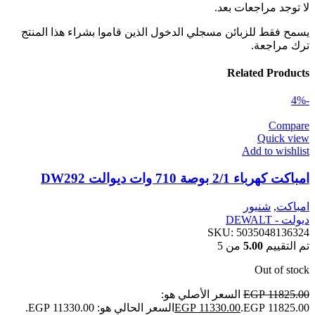
لا توجد مراجعات بعد.
يسمح فقط للزبائن مسجلي الدخول الذين قاموا بشراء هذا المنتج
ترك مراجعة.
Related Products
-4%
Compare
Quick view
Add to wishlist
امباكت كهرباء 2/1 بوصة 710 وات ديوالت DW292
امباكت
,
شنيور
ديولت - DEWALT
SKU:
5035048136324
تم التقييم
5.00
من 5
Out of stock
11825.00
EGP
السعر الأصلي هو:
EGP 11825.00.
11330.00
EGP
السعر الحالي هو: EGP 11330.00.