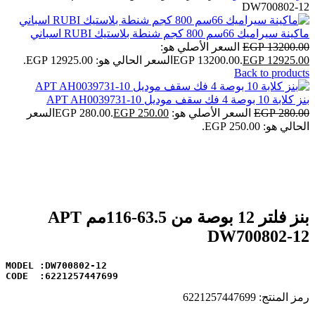
DW700802-12
ماكينة سيراميك 66سم 800 كجم شنطة بلاستيك RUBI اسباني
13200.00
EGP
السعر الأصلي هو:
12925.00
EGP
EGP 13200.00.
السعر الحالي هو: EGP 12925.00.
Back to products
بنز كلابة 10 بوصة 4 فك سقف موديل APT AH0039731-10
280.00
EGP
السعر الأصلي هو: EGP 280.00.
250.00
EGP
السعر
الحالي هو: EGP 250.00.
-6%
Click to enlarge
بنز فلتر 12 بوصة من 63.5-116مم APT
DW700802-12
CODE  :6221257447699
رمز المنتج:
6221257447699