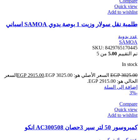
Compare
Quick view
Add to wishlist
طلمبة نقل سولار وزيت 1 بوصة يدوي SAMOA اسباني
عدد يدوية
SAMOA
SKU:
8429765170445
تم التقييم
5.00
من 5
In stock
3025.00
EGP
السعر الأصلي هو: EGP 3025.00.
2915.00
EGP
السعر
الحالي هو: EGP 2915.00.
إضافة إلى السلة
-3%
Compare
Quick view
Add to wishlist
كمبروسور 50 لتر سير 3حصان AC300508 انكو
عدد كهربائية
,
كمبرسور