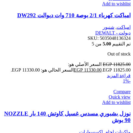
Add to wishlist
امباكت كهرباء 2/1 بوصة 710 وات ديوالت DW292
امباكت
,
شنيور
ديولت - DEWALT
SKU:
5035048136324
تم التقييم
5.00
من 5
Out of stock
11825.00
EGP
السعر الأصلي هو:
EGP 11825.00.
11330.00
EGP
السعر الحالي هو: EGP 11330.00.
قراءة المزيد
-1%
Compare
Quick view
Add to wishlist
نوزل بشبوري مسدس غسيل كاوتش 140 بار NOZZLE
90 بوش
ماكينات لحام
,
اكسسوارات