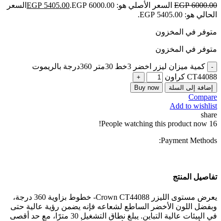
6000.00
EGP
السعر الأصلي هو: EGP 6000.00.
5405.00
EGP
السعر
الحالي هو: EGP 5405.00.
متوفر في المخزون
متوفر في المخزون
كمية ميزان ليزر اخضر 3خط 30متر 360درجة بالريموت
CT44088 كراون
إضافة إلى السلة
Buy now
Compare
Add to wishlist
share
People watching this product now!
16
Payment Methods:
تفاصيل المنتج
يعرض مستوى الليزر Crown CT44088- خطوط بزاوية 360 درجة،
وبفضل اللون الأخضر الساطع لشعاعه فإنه يضمن رؤية عالية حتى
في البيئات عالية التباين. يبلغ نطاق التشغيل 30 مترًا، مع حد أقصى