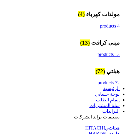
مولدات كهرباء
(4)
4 products
مينى كرافت
(13)
13 products
هيلتي
(72)
72 products
الرئيسية
لوحة حسابي
إتمام الطلب
سلة المشتريات
البراندات
تصنيفات براند الشركات
هيتاشيHITACHI
هاردن HARDN