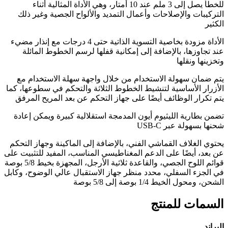
للخطأ يصل إلى 3 ملم عند 10 أمتار، وهي الأداة المثالية أثناء
التركيبات والإصلاحات وأعمال التمديد والألواح الجصية وغير ذلك
الكثير
الأداة مزودة بخاصية التسوية الذاتية حتى 4 درجات مع إنذار مضيء
عند تجاوزها، بالإضافة إلى إمكانية قفلها لرسم الخطوط المائلة
وتخزينها ونقلها
يتم ضمان سهولة الاستخدام من خلال واجهة سهلة الاستخدام مع
الأزرار الأساسية لتنشيط الخطوط الثلاثة والتحكم في سطوعها، كما
يتم تكرار الوظائف أيضًا على جهاز التحكم عن بعد المريح المرفق
تضمن بطارية الليثيوم أيون المدمجة استقلالية كبيرة ويمكن إعادة
شحنها بسهولة عبر USB-C
يحتوي الغلاف القماشي الفني، بالإضافة إلى الماكينة وجهاز التحكم
عن بعد، أيضًا على الدعم المغناطيسي المناسب، المفيد للتثبيت على
قوائم اللوح الجصي، والقاعدة ثلاثية الأرجل، المجهزة بخيط 5/8 بوصة
في الجزء السفلي، محدد منظر جهاز الاستقبال عالي الوضوح، وكابل
الشحن، ومحول الخيط 1/4 بوصة إلى 5/8 بوصة
السمات للمنتج
البراند