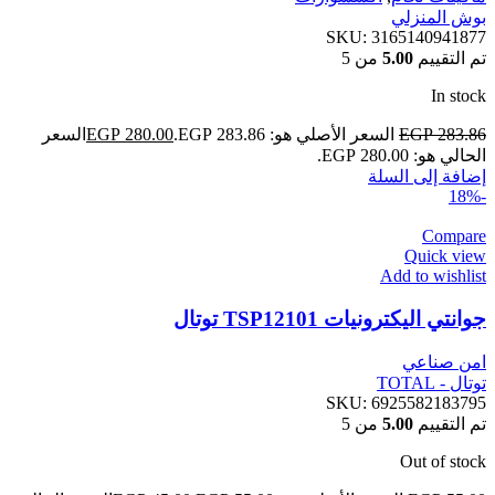
بوش المنزلي
SKU:
3165140941877
تم التقييم
5.00
من 5
In stock
283.86
EGP
السعر الأصلي هو: EGP 283.86.
280.00
EGP
السعر
الحالي هو: EGP 280.00.
إضافة إلى السلة
-18%
Compare
Quick view
Add to wishlist
جوانتي اليكترونيات TSP12101 توتال
امن صناعي
توتال - TOTAL
SKU:
6925582183795
تم التقييم
5.00
من 5
Out of stock