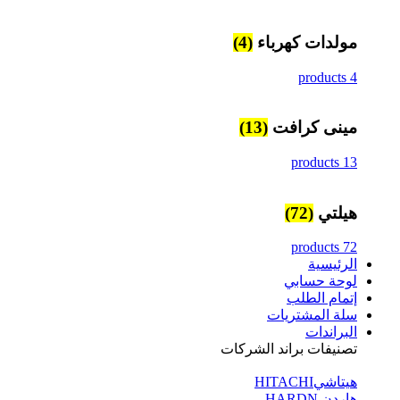
مولدات كهرباء
(4)
4 products
مينى كرافت
(13)
13 products
هيلتي
(72)
72 products
الرئيسية
لوحة حسابي
إتمام الطلب
سلة المشتريات
البراندات
تصنيفات براند الشركات
هيتاشيHITACHI
هاردن HARDN