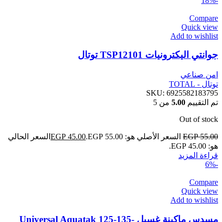
-18%
Compare
Quick view
Add to wishlist
جوانتي اليكترونيات TSP12101 توتال
امن صناعي
توتال - TOTAL
SKU:
6925582183795
تم التقييم
5.00
من 5
Out of stock
55.00
EGP
السعر الأصلي هو: EGP 55.00.
45.00
EGP
السعر الحالي
هو: EGP 45.00.
قراءة المزيد
-6%
Compare
Quick view
Add to wishlist
مسدس ماكينة غسيل Universal Aquatak 125-135-