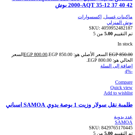
2000-AQT 35-12 37 40 42 بوش
ماكينات غسيل
,
اكسسوارات
بوش المنزلي
SKU:
4059952482187
تم التقييم
5.00
من 5
In stock
850.00
EGP
السعر الأصلي هو: EGP 850.00.
800.00
EGP
السعر
الحالي هو: EGP 800.00.
إضافة إلى السلة
-4%
Compare
Quick view
Add to wishlist
طلمبة نقل سولار وزيت 1 بوصة يدوي SAMOA اسباني
عدد يدوية
SAMOA
SKU:
8429765170445
تم التقييم
5.00
من 5