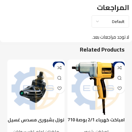
المراجعات
لا توجد مراجعات بعد.
Related Products
%
-1%
-4%
امباكت كهرباء 2/1 بوصة 710
نوزل بشبوري مسدس غسيل
وات ديوالت DW292
كاوتش 140 بار NOZZLE 90
امباكت
,
شنيور
ماكينات لحام
,
اكسسوارات