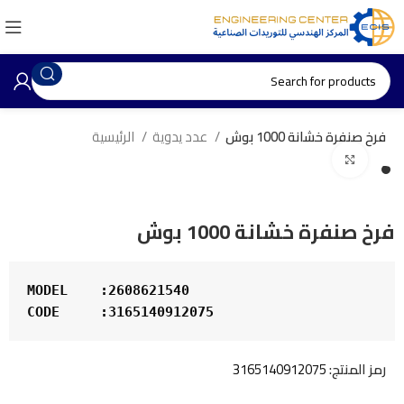
فرخ صنفرة خشانة 1000 بوش
عدد يدوية
الرئيسية
Click to enlarge
فرخ صنفرة خشانة 1000 بوش
MODEL    :2608621540
CODE     :3165140912075
رمز المنتج:
3165140912075