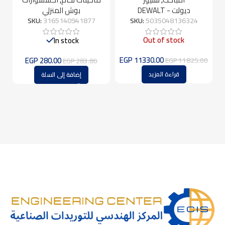
بوش
ديولت - DEWALT
بوش المنزلي
SKU:
3165140941877
SKU:
5035048136324
Out of stock
In stock
EGP
11330.00
EGP
280.00
EGP
11825.00
EGP
283.86
قراءة المزيد
إضافة إلى السلة