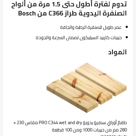
تدوم لفترة أطول حتى 1.5 مرة من ألواح
الصنفرة اليدوية طراز C366 من Bosch
عمر طويل للصنفرة الرطبة والجافة
حبيبات كاربيد السيليكون لضمان السرعة والجودة
المواد
طقمُ أوراقِ سنفرةٍ يدويةٍ PRO C344 wet and dry مقاس 230 ×
280 مم من حبيبات 1000 ومن 100 قطعة