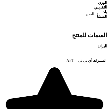
الوزن
–
التقريبي
بلد
الصين
المنشأ
السمات للمنتج
البراند
البـــراند
أي بى تى – APT