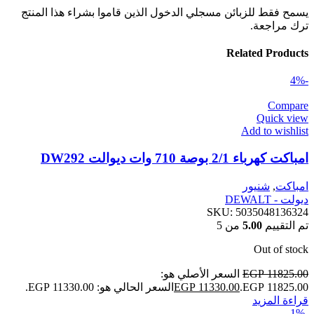
يسمح فقط للزبائن مسجلي الدخول الذين قاموا بشراء هذا المنتج
ترك مراجعة.
Related Products
-4%
Compare
Quick view
Add to wishlist
امباكت كهرباء 2/1 بوصة 710 وات ديوالت DW292
امباكت
,
شنيور
ديولت - DEWALT
SKU:
5035048136324
تم التقييم
5.00
من 5
Out of stock
11825.00
EGP
السعر الأصلي هو:
EGP 11825.00.
11330.00
EGP
السعر الحالي هو: EGP 11330.00.
قراءة المزيد
-1%