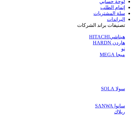
لوحة حسابي
إتمام الطلب
سلة المشتريات
البراندات
تصنيفات براند الشركات
هيتاشيHITACHI
هاردن HARDN
نو
ميجا MEGA
سولا SOLA
سانوا SANWA
ريلاك