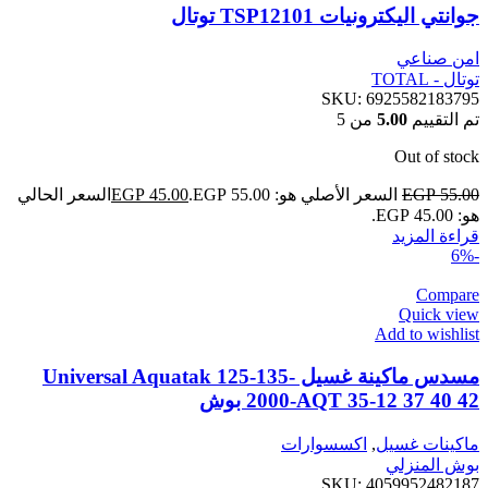
جوانتي اليكترونيات TSP12101 توتال
امن صناعي
توتال - TOTAL
SKU:
6925582183795
تم التقييم
5.00
من 5
Out of stock
55.00
EGP
السعر الأصلي هو: EGP 55.00.
45.00
EGP
السعر الحالي
هو: EGP 45.00.
قراءة المزيد
-6%
Compare
Quick view
Add to wishlist
مسدس ماكينة غسيل Universal Aquatak 125-135-
2000-AQT 35-12 37 40 42 بوش
ماكينات غسيل
,
اكسسوارات
بوش المنزلي
SKU:
4059952482187