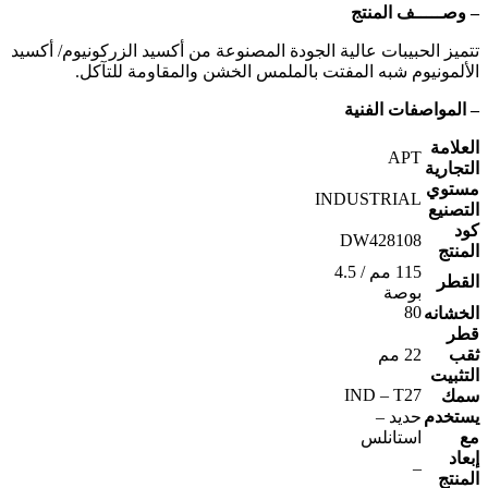
– وصـــــف المنتج
تتميز الحبيبات عالية الجودة المصنوعة من أكسيد الزركونيوم/ أكسيد
الألمونيوم شبه المفتت بالملمس الخشن والمقاومة للتآكل.
– المواصفات الفنية
العلامة
APT
التجارية
مستوي
INDUSTRIAL
التصنيع
كود
DW428108
المنتج
115 مم / 4.5
القطر
بوصة
80
الخشانه
قطر
ثقب
22 مم
التثبيت
IND – T27
سمك
يستخدم
حديد –
مع
استانلس
إبعاد
–
المنتج