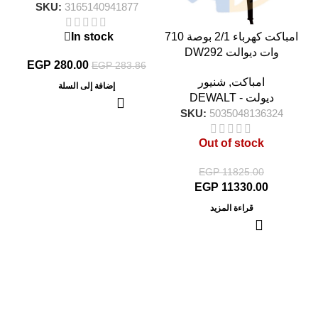
SKU:
3165140941877
امباكت كهرباء 2/1 بوصة 710
In stock
وات ديوالت DW292
EGP
280.00
EGP
283.86
امباكت
,
شنيور
إضافة إلى السلة
ديولت - DEWALT
SKU:
5035048136324
Out of stock
EGP
11825.00
EGP
11330.00
قراءة المزيد