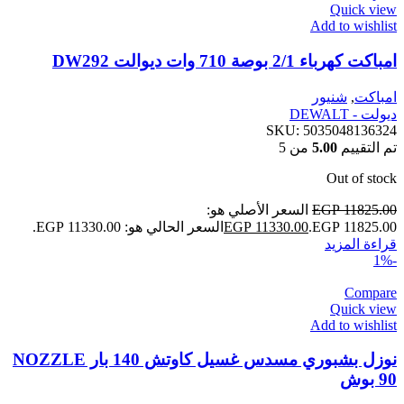
Quick view
Add to wishlist
امباكت كهرباء 2/1 بوصة 710 وات ديوالت DW292
امباكت
,
شنيور
ديولت - DEWALT
SKU:
5035048136324
تم التقييم
5.00
من 5
Out of stock
11825.00
EGP
السعر الأصلي هو:
EGP 11825.00.
11330.00
EGP
السعر الحالي هو: EGP 11330.00.
قراءة المزيد
-1%
Compare
Quick view
Add to wishlist
نوزل بشبوري مسدس غسيل كاوتش 140 بار NOZZLE
90 بوش