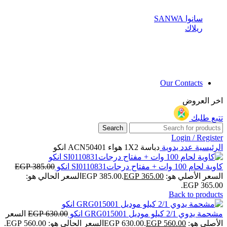
سانوا SANWA
ريلاك
Our Contacts
اخر العروض
تتبع طلبك
Search
Login / Register
الرئيسية
عدد يدوية
دباسة 1X2 هواء ACN50401 انكو
كاوية لحام 100 وات + مفتاح درجاتSI0110831 انكو
385.00
EGP
السعر الأصلي هو: EGP 385.00.
365.00
EGP
السعر الحالي هو:
EGP 365.00.
Back to products
مشحمة يدوي 2/1 كيلو موديل GRG015001 انكو
630.00
EGP
السعر
الأصلي هو: EGP 630.00.
560.00
EGP
السعر الحالي هو: EGP 560.00.