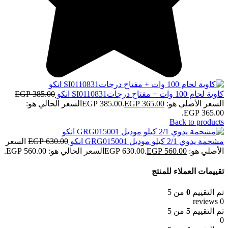
كاوية لحام 100 وات + مفتاح درجاتSI0110831 انكو
385.00
EGP
السعر الأصلي هو: EGP 385.00.
365.00
EGP
السعر الحالي هو:
EGP 365.00.
Back to products
مشحمة يدوي 2/1 كيلو موديل GRG015001 انكو
630.00
EGP
السعر
الأصلي هو: EGP 630.00.
560.00
EGP
السعر الحالي هو: EGP 560.00.
تقييمات العملاء للمنتج
تم التقييم
0
من 5
0 reviews
تم التقييم
5
من 5
0