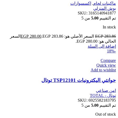
ماكينات لحام
,
اكسسوارات
بوش المنزلي
SKU:
3165140941877
تم التقييم
5.00
من 5
In stock
283.86
EGP
السعر الأصلي هو: EGP 283.86.
280.00
EGP
السعر
الحالي هو: EGP 280.00.
إضافة إلى السلة
-18%
Compare
Quick view
Add to wishlist
جوانتي اليكترونيات TSP12101 توتال
امن صناعي
توتال - TOTAL
SKU:
6925582183795
تم التقييم
5.00
من 5
Out of stock