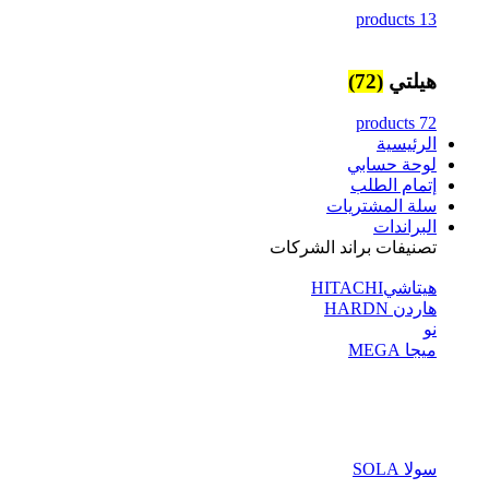
13 products
هيلتي
(72)
72 products
الرئيسية
لوحة حسابي
إتمام الطلب
سلة المشتريات
البراندات
تصنيفات براند الشركات
هيتاشيHITACHI
هاردن HARDN
نو
ميجا MEGA
سولا SOLA