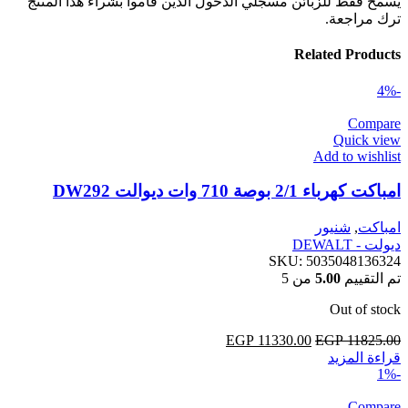
يسمح فقط للزبائن مسجلي الدخول الذين قاموا بشراء هذا المنتج
ترك مراجعة.
Related Products
-4%
Compare
Quick view
Add to wishlist
امباكت كهرباء 2/1 بوصة 710 وات ديوالت DW292
امباكت
,
شنيور
ديولت - DEWALT
SKU:
5035048136324
تم التقييم
5.00
من 5
Out of stock
11825.00
EGP
السعر
11330.00
EGP
السعر
قراءة المزيد
الأصلي
الحالي
-1%
هو:
هو:
EGP 11330.00.
EGP 11825.00.
Compare