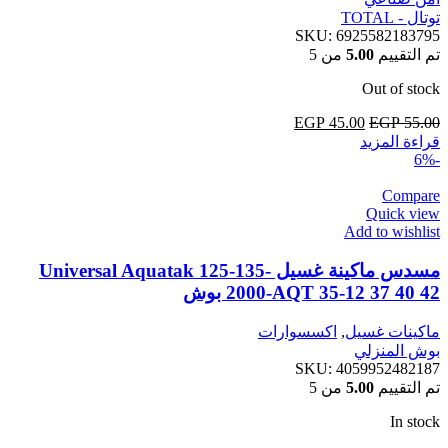
توتال - TOTAL
SKU:
6925582183795
تم التقييم
5.00
من 5
Out of stock
55.00
EGP
السعر
45.00
EGP
السعر
قراءة المزيد
الأصلي
الحالي
-6%
هو:
هو:
EGP 45.00.
EGP 55.00.
Compare
Quick view
Add to wishlist
مسدس ماكينة غسيل Universal Aquatak 125-135-
2000-AQT 35-12 37 40 42 بوش
ماكينات غسيل
,
اكسسوارات
بوش المنزلي
SKU:
4059952482187
تم التقييم
5.00
من 5
In stock