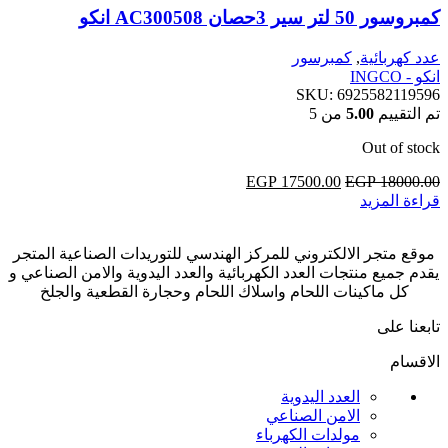
كمبروسور 50 لتر سير 3حصان AC300508 انكو
عدد كهربائية
,
كمبرسور
انكو - INGCO
SKU:
6925582119596
تم التقييم
5.00
من 5
Out of stock
18000.00
EGP
السعر
17500.00
EGP
السعر
قراءة المزيد
الأصلي
الحالي
هو:
هو:
EGP 17500.00.
EGP 18000.00.
موقع متجر الالكتروني للمركز الهندسي للتوريدات الصناعية المتجر
يقدم جميع منتجات العدد الكهربائية والعدد اليدوية والامن الصناعي و
كل ماكينات اللحام واسلاك اللحام وحجارة القطعية والجلخ
تابعنا على
الاقسام
العدد اليدوية
الامن الصناعي
مولدات الكهرباء