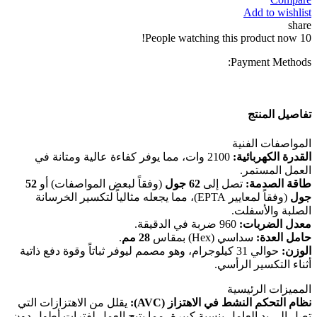
(شاكوش)
Add to wishlist
share
تكسير
People watching this product now!
10
30
كيلو
Payment Methods:
2100
وات
D25981K
ديوالت
تفاصيل المنتج
المواصفات الفنية
القدرة الكهربائية:
2100 وات، مما يوفر كفاءة عالية ومتانة في
العمل المستمر.
طاقة الصدمة:
تصل إلى
62 جول
(وفقاً لبعض المواصفات) أو
52
جول
(وفقاً لمعايير EPTA)، مما يجعله مثالياً لتكسير الخرسانة
الصلبة والأسفلت.
معدل الضربات:
960 ضربة في الدقيقة.
حامل العدة:
سداسي (Hex) بمقاس
28 مم
.
الوزن:
حوالي 31 كيلوجرام، وهو مصمم ليوفر ثباتاً وقوة دفع ذاتية
أثناء التكسير الرأسي.
المميزات الرئيسية
نظام التحكم النشط في الاهتزاز (AVC):
يقلل من الاهتزازات التي
تصل إلى يد العامل بنسبة كبيرة، مما يتيح العمل لفترات أطول دون