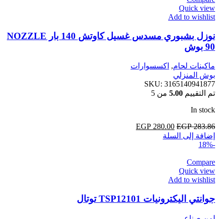
Quick view
Add to wishlist
نوزل بشبوري مسدس غسيل كاوتش 140 بار NOZZLE
90 بوش
ماكينات لحام
,
اكسسوارات
بوش المنزلي
SKU:
3165140941877
تم التقييم
5.00
من 5
In stock
283.86
EGP
السعر
280.00
EGP
السعر
إضافة إلى السلة
الأصلي
الحالي
-18%
هو:
هو:
EGP 280.00.
EGP 283.86.
Compare
Quick view
Add to wishlist
جوانتي اليكترونيات TSP12101 توتال
امن صناعي