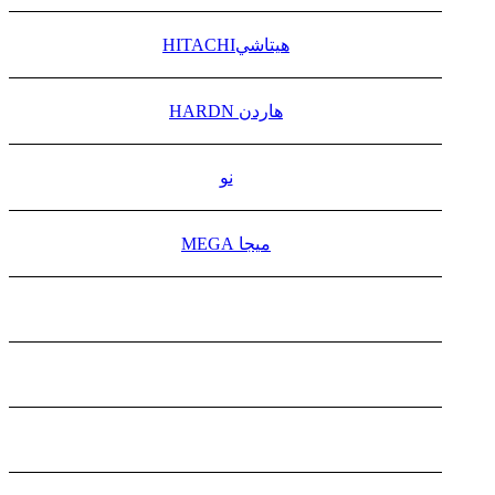
هيتاشيHITACHI
هاردن HARDN
نو
ميجا MEGA