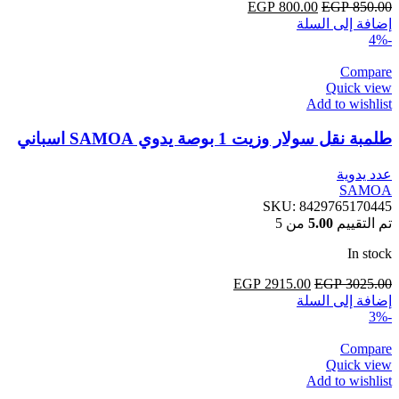
850.00
EGP
السعر
800.00
EGP
السعر
إضافة إلى السلة
الأصلي
الحالي
-4%
هو:
هو:
EGP 800.00.
EGP 850.00.
Compare
Quick view
Add to wishlist
طلمبة نقل سولار وزيت 1 بوصة يدوي SAMOA اسباني
عدد يدوية
SAMOA
SKU:
8429765170445
تم التقييم
5.00
من 5
In stock
3025.00
EGP
السعر
2915.00
EGP
السعر
إضافة إلى السلة
الأصلي
الحالي
-3%
هو:
هو:
EGP 2915.00.
EGP 3025.00.
Compare
Quick view
Add to wishlist