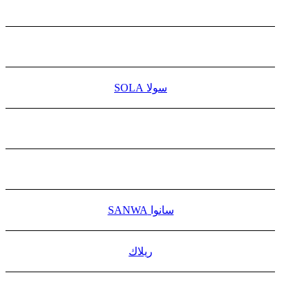
سولا SOLA
سانوا SANWA
ريلاك