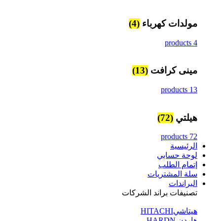
مولدات كهرباء
(4)
4 products
مينى كرافت
(13)
13 products
هيلتي
(72)
72 products
الرئيسية
لوحة حسابي
إتمام الطلب
سلة المشتريات
البراندات
تصنيفات براند الشركات
هيتاشيHITACHI
هاردن HARDN