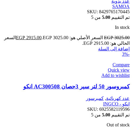
عدد يدوية
SAMOA
SKU:
8429765170445
تم التقييم
5.00
من 5
In stock
3025.00
EGP
السعر الأصلي هو: EGP 3025.00.
2915.00
EGP
السعر
الحالي هو: EGP 2915.00.
إضافة إلى السلة
-3%
Compare
Quick view
Add to wishlist
كمبروسور 50 لتر سير 3حصان AC300508 انكو
عدد كهربائية
,
كمبرسور
انكو - INGCO
SKU:
6925582119596
تم التقييم
5.00
من 5
Out of stock