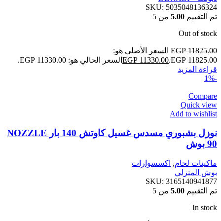
SKU:
5035048136324
تم التقييم
5.00
من 5
Out of stock
11825.00
EGP
السعر الأصلي هو:
EGP 11825.00.
11330.00
EGP
السعر الحالي هو: EGP 11330.00.
قراءة المزيد
-1%
Compare
Quick view
Add to wishlist
نوزل بشبوري مسدس غسيل كاوتش 140 بار NOZZLE
90 بوش
ماكينات لحام
,
اكسسوارات
بوش المنزلي
SKU:
3165140941877
تم التقييم
5.00
من 5
In stock