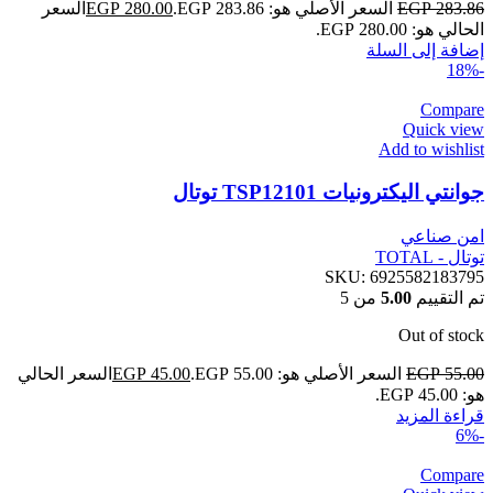
283.86
EGP
السعر الأصلي هو: EGP 283.86.
280.00
EGP
السعر
الحالي هو: EGP 280.00.
إضافة إلى السلة
-18%
Compare
Quick view
Add to wishlist
جوانتي اليكترونيات TSP12101 توتال
امن صناعي
توتال - TOTAL
SKU:
6925582183795
تم التقييم
5.00
من 5
Out of stock
55.00
EGP
السعر الأصلي هو: EGP 55.00.
45.00
EGP
السعر الحالي
هو: EGP 45.00.
قراءة المزيد
-6%
Compare