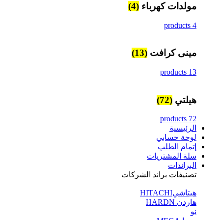
مولدات كهرباء
(4)
4 products
مينى كرافت
(13)
13 products
هيلتي
(72)
72 products
الرئيسية
لوحة حسابي
إتمام الطلب
سلة المشتريات
البراندات
تصنيفات براند الشركات
هيتاشيHITACHI
هاردن HARDN
نو