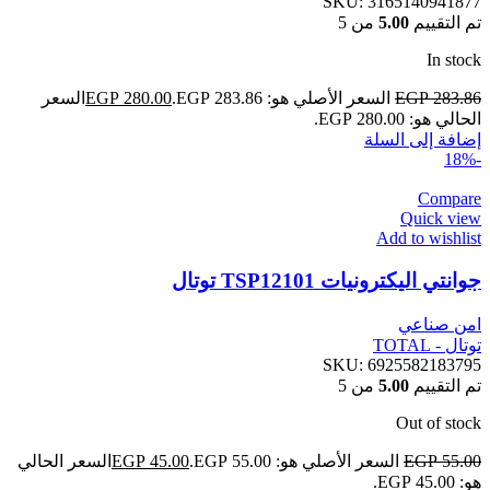
SKU:
3165140941877
تم التقييم
5.00
من 5
In stock
283.86
EGP
السعر الأصلي هو: EGP 283.86.
280.00
EGP
السعر
الحالي هو: EGP 280.00.
إضافة إلى السلة
-18%
Compare
Quick view
Add to wishlist
جوانتي اليكترونيات TSP12101 توتال
امن صناعي
توتال - TOTAL
SKU:
6925582183795
تم التقييم
5.00
من 5
Out of stock
55.00
EGP
السعر الأصلي هو: EGP 55.00.
45.00
EGP
السعر الحالي
هو: EGP 45.00.