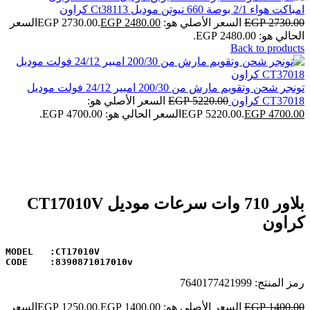
امباكت هواء 2/1 بوصة 660 نيوتن موديل Ct38113 كراون
2730.00
EGP
السعر الأصلي هو: EGP 2730.00.
2480.00
EGP
السعر
الحالي هو: EGP 2480.00.
Back to products
تونجر شحن وتقويم مارش من 200/30 امبير 24/12 فولت موديل
CT37018 كراون
5220.00
EGP
السعر الأصلي هو:
4700.00
EGP
EGP 5220.00.
السعر الحالي هو: EGP 4700.00.
-11%
Click to enlarge
بلاور 710 وات سرعات موديل CT17010V
كراون
MODEL   :CT17010V 
CODE    :8390871017010v
رمز المنتج:
7640177421999
1400.00
EGP
السعر الأصلي هو: EGP 1400.00.
1250.00
EGP
السعر