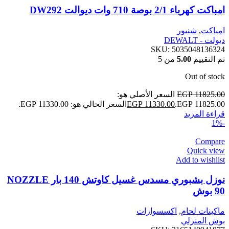
امباكت كهرباء 2/1 بوصة 710 وات ديوالت DW292
امباكت
,
شنيور
ديولت - DEWALT
SKU:
5035048136324
تم التقييم
5.00
من 5
Out of stock
11825.00
EGP
السعر الأصلي هو:
EGP 11825.00.
11330.00
EGP
السعر الحالي هو: EGP 11330.00.
قراءة المزيد
-1%
Compare
Quick view
Add to wishlist
نوزل بشبوري مسدس غسيل كاوتش 140 بار NOZZLE
90 بوش
ماكينات لحام
,
اكسسوارات
بوش المنزلي