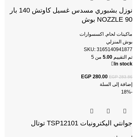
نوزل بشبوري مسدس غسيل كاوتش 140 بار
NOZZLE 90 بوش
ماكينات لحام
,
اكسسوارات
بوش المنزلي
SKU:
3165140941877
تم التقييم
5.00
من 5
In stock
280.00
EGP
السعر الأصلي هو: EGP 283.86.
السعر الحالي هو: EGP 280.00.
EGP
283.86
إضافة إلى السلة
-18%
جوانتي اليكترونيات TSP12101 توتال