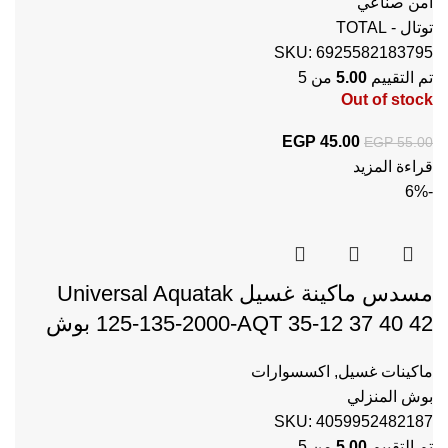
امن صناعي
توتال - TOTAL
SKU:
6925582183795
تم التقييم
5.00
من 5
Out of stock
45.00
EGP
السعر الأصلي هو: EGP 55.00.
السعر الحالي هو: EGP 45.00.
EGP
55.00
قراءة المزيد
-6%
مسدس ماكينة غسيل Universal Aquatak
125-135-2000-AQT 35-12 37 40 42 بوش
ماكينات غسيل
,
اكسسوارات
بوش المنزلي
SKU:
4059952482187
تم التقييم
5.00
من 5