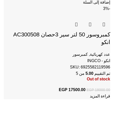
إضافة إلى السلة
-3%
كمبروسور 50 لتر سير 3حصان AC300508
انكو
عدد كهربائية
,
كمبرسور
انكو - INGCO
SKU:
6925582119596
تم التقييم
5.00
من 5
Out of stock
17500.00
EGP
السعر الأصلي هو: EGP 18000.00.
السعر الحالي هو: EGP 17500.00.
EGP
18000.00
قراءة المزيد