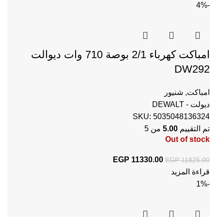
-4%
امباكت كهرباء 2/1 بوصة 710 وات ديوالت
DW292
امباكت
,
شنيور
ديولت - DEWALT
SKU:
5035048136324
تم التقييم
5.00
من 5
Out of stock
11330.00
EGP
السعر الأصلي هو: EGP 11825.00.
السعر الحالي هو: EGP 11330.00.
EGP
11825.00
قراءة المزيد
-1%