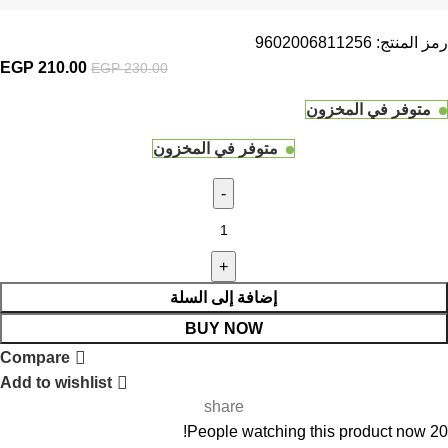
رمز المنتج:
9602006811256
210.00
EGP
السعر الأصلي
EGP
230.00
هو:
متوفر في المخزون
EGP 230.00.
متوفر في المخزون
كمية صينية 5 بوصة متعددة الاستخدام معادن وخشب وطوب موديل
APT DW202310-5
إضافة إلى السلة
BUY NOW
Compare
Add to wishlist
share
People watching this product now!
20