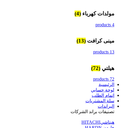
مولدات كهرباء
(4)
4 products
مينى كرافت
(13)
13 products
هيلتي
(72)
72 products
الرئيسية
لوحة حسابي
إتمام الطلب
سلة المشتريات
البراندات
تصنيفات براند الشركات
هيتاشيHITACHI
هاردن HARDN