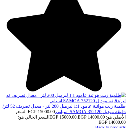
طلمبة زيت هوائية عامود 1:1 لبرميل 200 لتر - معدل تصريف 52 لتر/
دقيقة موديل 352120 SAMOA اسباني
15000.00
EGP
السعر
الأصلي هو: EGP 15000.00.
14000.00
EGP
السعر الحالي هو:
EGP 14000.00.
Back to products