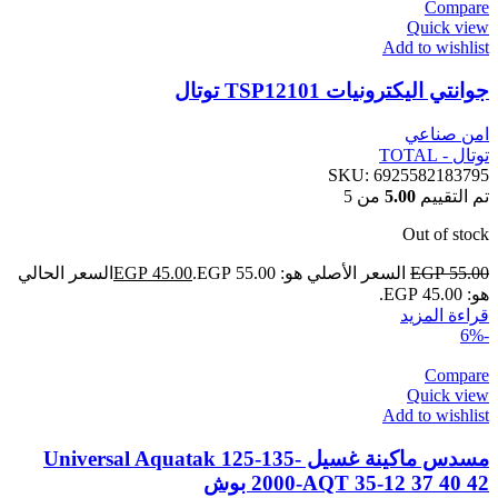
Compare
Quick view
Add to wishlist
جوانتي اليكترونيات TSP12101 توتال
امن صناعي
توتال - TOTAL
SKU:
6925582183795
تم التقييم
5.00
من 5
Out of stock
55.00
EGP
السعر الأصلي هو: EGP 55.00.
45.00
EGP
السعر الحالي
هو: EGP 45.00.
قراءة المزيد
-6%
Compare
Quick view
Add to wishlist
مسدس ماكينة غسيل Universal Aquatak 125-135-
2000-AQT 35-12 37 40 42 بوش