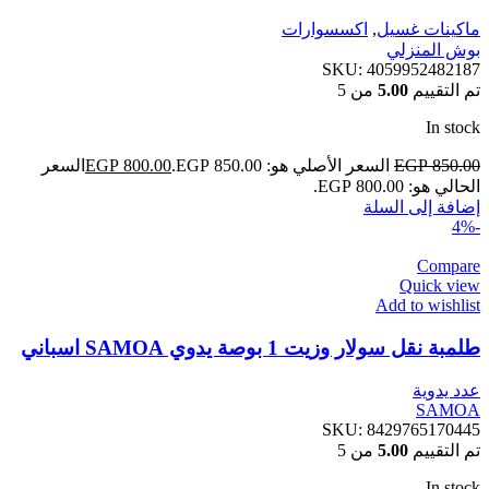
ماكينات غسيل
,
اكسسوارات
بوش المنزلي
SKU:
4059952482187
تم التقييم
5.00
من 5
In stock
850.00
EGP
السعر الأصلي هو: EGP 850.00.
800.00
EGP
السعر
الحالي هو: EGP 800.00.
إضافة إلى السلة
-4%
Compare
Quick view
Add to wishlist
طلمبة نقل سولار وزيت 1 بوصة يدوي SAMOA اسباني
عدد يدوية
SAMOA
SKU:
8429765170445
تم التقييم
5.00
من 5
In stock