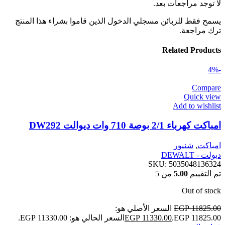
لا توجد مراجعات بعد.
يسمح فقط للزبائن مسجلي الدخول الذين قاموا بشراء هذا المنتج
ترك مراجعة.
Related Products
-4%
Compare
Quick view
Add to wishlist
امباكت كهرباء 2/1 بوصة 710 وات ديوالت DW292
امباكت
,
شنيور
ديولت - DEWALT
SKU:
5035048136324
تم التقييم
5.00
من 5
Out of stock
11825.00
EGP
السعر الأصلي هو:
EGP 11825.00.
11330.00
EGP
السعر الحالي هو: EGP 11330.00.