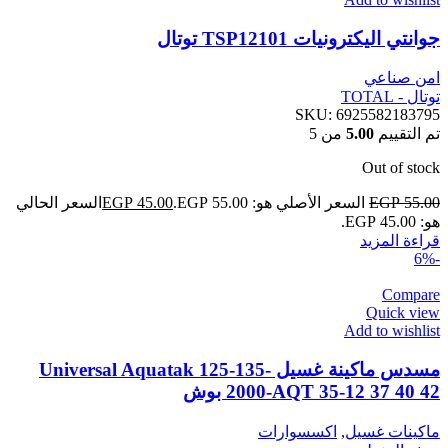
جوانتي اليكترونيات TSP12101 توتال
امن صناعي
توتال - TOTAL
SKU:
6925582183795
تم التقييم
5.00
من 5
Out of stock
55.00
EGP
السعر الأصلي هو: EGP 55.00.
45.00
EGP
السعر الحالي
هو: EGP 45.00.
قراءة المزيد
-6%
Compare
Quick view
Add to wishlist
مسدس ماكينة غسيل Universal Aquatak 125-135-
2000-AQT 35-12 37 40 42 بوش
ماكينات غسيل
,
اكسسوارات