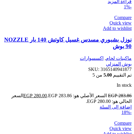
قراءة المزيد
-1%
Compare
Quick view
Add to wishlist
نوزل بشبوري مسدس غسيل كاوتش 140 بار NOZZLE
90 بوش
ماكينات لحام
,
اكسسوارات
بوش المنزلي
SKU:
3165140941877
تم التقييم
5.00
من 5
In stock
283.86
EGP
السعر الأصلي هو: EGP 283.86.
280.00
EGP
السعر
الحالي هو: EGP 280.00.
إضافة إلى السلة
-18%
Compare
Quick view
Add to wishlist