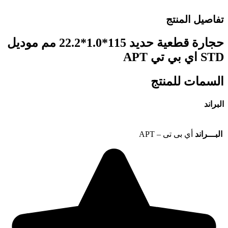
تفاصيل المنتج
حجارة قطعية حديد 115*1.0*22.2 مم موديل
STD اي بي تي APT
السمات للمنتج
البراند
البـــراند
أي بى تى – APT