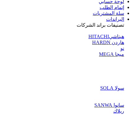
لوحة حسابي
إتمام الطلب
سلة المشتريات
البراندات
تصنيفات براند الشركات
هيتاشيHITACHI
هاردن HARDN
نو
ميجا MEGA
سولا SOLA
سانوا SANWA
ريلاك