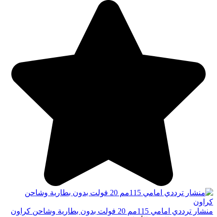
منشار ترددي امامي 115مم 20 فولت بدون بطارية وشاحن كراون