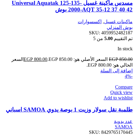
مسدس ماكينة غسيل Universal Aquatak 125-135-
2000-AQT 35-12 37 40 42 بوش
ماكينات غسيل
,
اكسسوارات
بوش المنزلي
SKU:
4059952482187
تم التقييم
5.00
من 5
In stock
850.00
EGP
السعر الأصلي هو: EGP 850.00.
800.00
EGP
السعر
الحالي هو: EGP 800.00.
إضافة إلى السلة
-4%
Compare
Quick view
Add to wishlist
طلمبة نقل سولار وزيت 1 بوصة يدوي SAMOA اسباني
عدد يدوية
SAMOA
SKU:
8429765170445