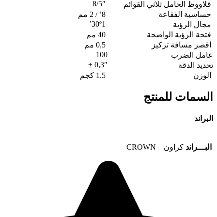
8/5″
قلاووظ الحامل ثلاثي القوائم
حساسية الفقاعة
8’ / 2 مم
30º1’
مجال الرؤية
فتحة الرؤية الواضحة
40 مم
أقصر مسافة تركيز
0,5 مم
100
عامل الضرب
0,3″ ±
تحديد الدقة
الوزن
1.5 كجم
السمات للمنتج
البراند
البـــراند
كراون – CROWN