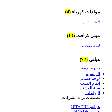
مولدات كهرباء
(4)
4 products
مينى كرافت
(13)
13 products
هيلتي
(72)
72 products
الرئيسية
لوحة حسابي
إتمام الطلب
سلة المشتريات
البراندات
تصنيفات براند الشركات
هيتاشيHITACHI
هاردن HARDN