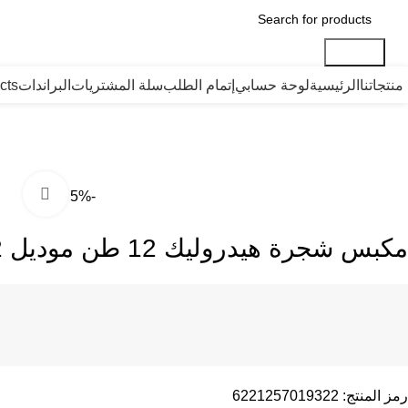
Search
منتجاتنا
الرئيسية
لوحة حسابي
إتمام الطلب
سلة المشتريات
البراندات
cts
large
-5%
مكبس شجرة هيدروليك 12 طن موديل APT TY12002
رمز المنتج:
6221257019322