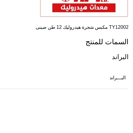
TY12002 مكبس شجرة هيدروليك 12 طن صينى
السمات للمنتج
البراند
البـــراند