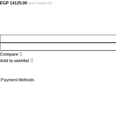
السعر
ا
EGP
14125.00
EGP
14850.00
الأصلي
ا
هو:
ه
.
EGP 14850.00.
Compare
Add to wishlist
Payment Methods: