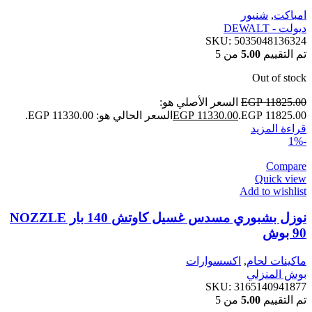
امباكت
,
شنيور
ديولت - DEWALT
SKU:
5035048136324
تم التقييم
5.00
من 5
Out of stock
11825.00
EGP
السعر الأصلي هو:
EGP 11825.00.
11330.00
EGP
السعر الحالي هو: EGP 11330.00.
قراءة المزيد
-1%
Compare
Quick view
Add to wishlist
نوزل بشبوري مسدس غسيل كاوتش 140 بار NOZZLE
90 بوش
ماكينات لحام
,
اكسسوارات
بوش المنزلي
SKU:
3165140941877
تم التقييم
5.00
من 5