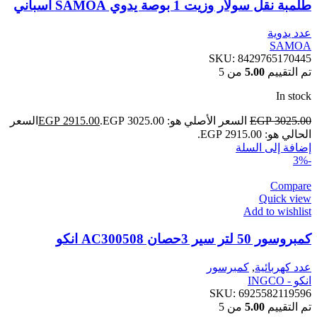
طلمبة نقل سولار وزيت 1 بوصة يدوي SAMOA اسباني
عدد يدوية
SAMOA
SKU:
8429765170445
تم التقييم
5.00
من 5
In stock
3025.00
EGP
السعر الأصلي هو: EGP 3025.00.
2915.00
EGP
السعر
الحالي هو: EGP 2915.00.
إضافة إلى السلة
-3%
Compare
Quick view
Add to wishlist
كمبروسور 50 لتر سير 3حصان AC300508 انكو
عدد كهربائية
,
كمبرسور
انكو - INGCO
SKU:
6925582119596
تم التقييم
5.00
من 5