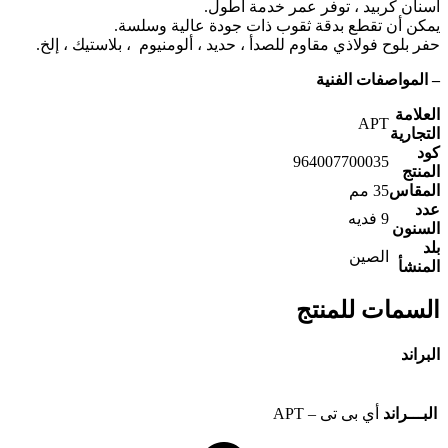
أسنان كربيد ، توفر عمر خدمة أطول.
يمكن أن تقطع بدقة ثقوب ذات جودة عالية وسلسة.
حفر بلوح فولاذي مقاوم للصدأ ، حديد ، ألومنيوم ، بلاستيك ، إلخ.
– المواصفات الفنية
العلامة
APT
التجارية
كود
964007700035
المنتج
المقاس
35 مم
عدد
9 فديه
السنون
بلد
الصين
المنشأ
السمات للمنتج
البراند
البـــراند
أي بى تى – APT