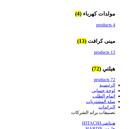
مولدات كهرباء
(4)
4 products
مينى كرافت
(13)
13 products
هيلتي
(72)
72 products
الرئيسية
لوحة حسابي
إتمام الطلب
سلة المشتريات
البراندات
تصنيفات براند الشركات
هيتاشيHITACHI
هاردن HARDN