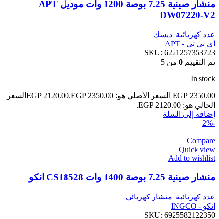
منشار صينية 7.25 بوصة 1200 وات موديل APT
DW07220-V2
عدد كهربائية
,
ديسك
أي بى تى - APT
SKU:
6221257353723
تم التقييم
0
من 5
In stock
2350.00
EGP
السعر الأصلي هو: EGP 2350.00.
2120.00
EGP
السعر
الحالي هو: EGP 2120.00.
إضافة إلى السلة
-2%
Compare
Quick view
Add to wishlist
منشار صينية 7.25 بوصة 1400 وات CS18528 انكو
عدد كهربائية
,
منشار كهربائي
انكو - INGCO
SKU:
6925582122350