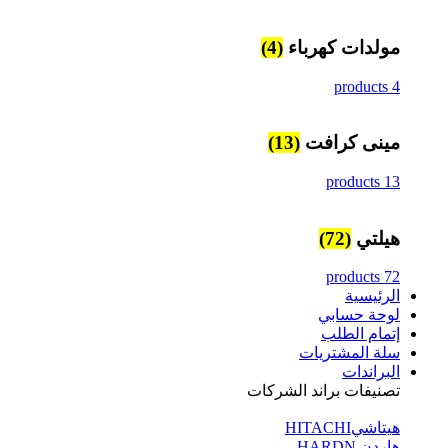
مولدات كهرباء
(4)
4 products
مينى كرافت
(13)
13 products
هيلتي
(72)
72 products
الرئيسية
لوحة حسابي
إتمام الطلب
سلة المشتريات
البراندات
تصنيفات براند الشركات
هيتاشيHITACHI
هاردن HARDN