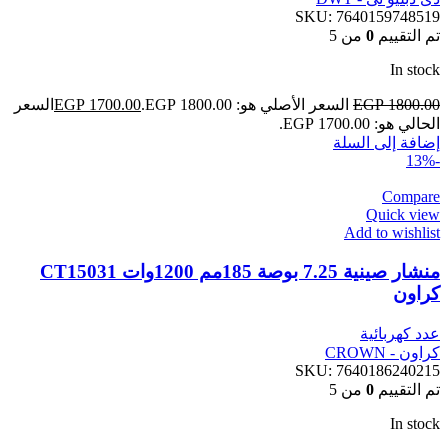
SKU:
7640159748519
تم التقييم
0
من 5
In stock
1800.00
EGP
السعر الأصلي هو: EGP 1800.00.
1700.00
EGP
السعر
الحالي هو: EGP 1700.00.
إضافة إلى السلة
-13%
Compare
Quick view
Add to wishlist
منشار صينية 7.25 بوصة 185مم 1200وات CT15031
كراون
عدد كهربائية
كراون - CROWN
SKU:
7640186240215
تم التقييم
0
من 5
In stock