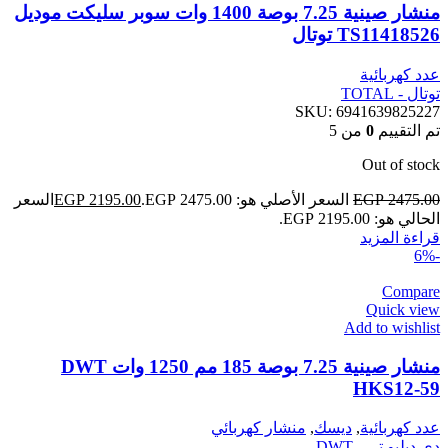
منشار صينية 7.25 بوصة 1400 وات سوبر سليكت موديل
TS11418526 توتال
عدد كهربائية
توتال - TOTAL
SKU:
6941639825227
تم التقييم
0
من 5
Out of stock
2475.00
EGP
السعر الأصلي هو: EGP 2475.00.
2195.00
EGP
السعر
الحالي هو: EGP 2195.00.
قراءة المزيد
-6%
Compare
Quick view
Add to wishlist
منشار صينية 7.25 بوصة 185 مم 1250 وات DWT
HKS12-59
عدد كهربائية
,
ديسك
,
منشار كهربائي
دى دبليو تى - DWT