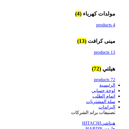
مولدات كهرباء
(4)
4 products
مينى كرافت
(13)
13 products
هيلتي
(72)
72 products
الرئيسية
لوحة حسابي
إتمام الطلب
سلة المشتريات
البراندات
تصنيفات براند الشركات
هيتاشيHITACHI
هاردن HARDN