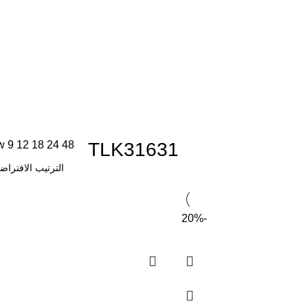
w
9
12
18
24
48
TLK31631
-20%