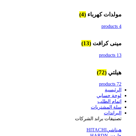
مولدات كهرباء
(4)
4 products
مينى كرافت
(13)
13 products
هيلتي
(72)
72 products
الرئيسية
لوحة حسابي
إتمام الطلب
سلة المشتريات
البراندات
تصنيفات براند الشركات
هيتاشيHITACHI
هاردن HARDN