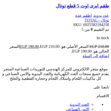
طقم ايزى اوت 5 قطع توتال
عدد يدوية
,
اطقم عدة
توتال - TOTAL
SKU:
6925582194258
تم التقييم
0
من 5
In stock
210.00
EGP
السعر الأصلي هو: EGP 210.00.
190.00
EGP
السعر
الحالي هو: EGP 190.00.
إضافة إلى السلة
موقع متجر الالكتروني للمركز الهندسي للتوريدات الصناعية المتجر
يقدم جميع منتجات العدد الكهربائية والعدد اليدوية والامن الصناعي و
كل ماكينات اللحام واسلاك اللحام وحجارة القطعية والجلخ
تابعنا على
الاقسام
العدد اليدوية
الامن الصناعي