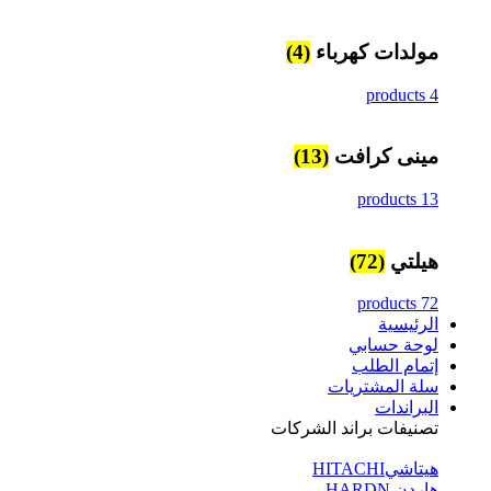
مولدات كهرباء
(4)
4 products
مينى كرافت
(13)
13 products
هيلتي
(72)
72 products
الرئيسية
لوحة حسابي
إتمام الطلب
سلة المشتريات
البراندات
تصنيفات براند الشركات
هيتاشيHITACHI
هاردن HARDN