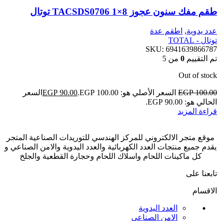
طقم مفك سنون عجوز 8×1 TACSDS0706 توتال
عدد يدوية
,
اطقم عدة
توتال - TOTAL
SKU:
6941639866787
تم التقييم
0
من 5
Out of stock
100.00
EGP
السعر الأصلي هو: EGP 100.00.
90.00
EGP
السعر
الحالي هو: EGP 90.00.
قراءة المزيد
موقع متجر الالكتروني للمركز الهندسي للتوريدات الصناعية المتجر
يقدم جميع منتجات العدد الكهربائية والعدد اليدوية والامن الصناعي و
كل ماكينات اللحام واسلاك اللحام وحجارة القطعية والجلخ
تابعنا على
الاقسام
العدد اليدوية
الامن الصناعي