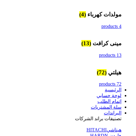
مولدات كهرباء
(4)
4 products
مينى كرافت
(13)
13 products
هيلتي
(72)
72 products
الرئيسية
لوحة حسابي
إتمام الطلب
سلة المشتريات
البراندات
تصنيفات براند الشركات
هيتاشيHITACHI
هاردن HARDN