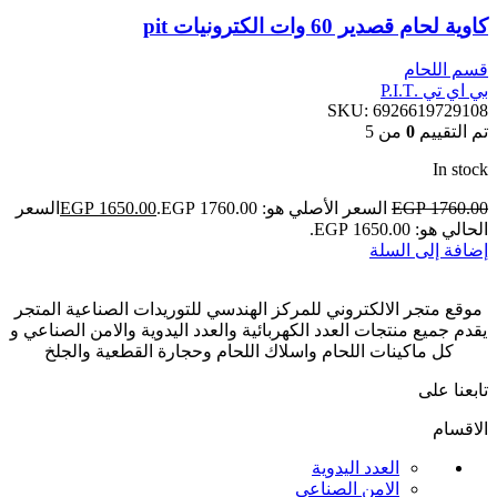
كاوية لحام قصدير 60 وات الكترونيات pit
قسم اللحام
بي اي تي .P.I.T
SKU:
6926619729108
تم التقييم
0
من 5
In stock
1760.00
EGP
السعر الأصلي هو: EGP 1760.00.
1650.00
EGP
السعر
الحالي هو: EGP 1650.00.
إضافة إلى السلة
موقع متجر الالكتروني للمركز الهندسي للتوريدات الصناعية المتجر
يقدم جميع منتجات العدد الكهربائية والعدد اليدوية والامن الصناعي و
كل ماكينات اللحام واسلاك اللحام وحجارة القطعية والجلخ
تابعنا على
الاقسام
العدد اليدوية
الامن الصناعي