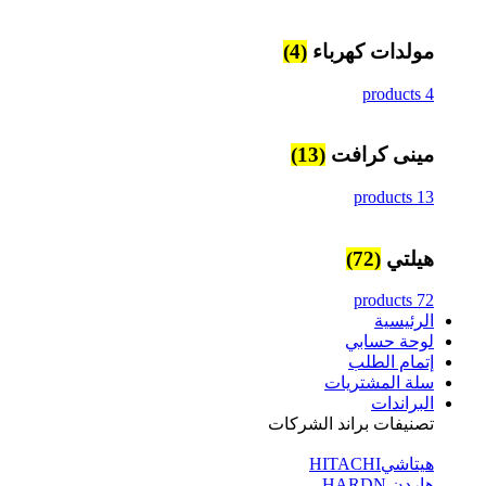
مولدات كهرباء
(4)
4 products
مينى كرافت
(13)
13 products
هيلتي
(72)
72 products
الرئيسية
لوحة حسابي
إتمام الطلب
سلة المشتريات
البراندات
تصنيفات براند الشركات
هيتاشيHITACHI
هاردن HARDN