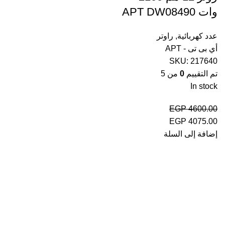
وات APT DW08490
عدد كهربائية
,
راوتر
أي بى تى - APT
SKU:
217640
تم التقييم
0
من 5
In stock
EGP
4600.00
السعر
السعر
EGP
4075.00
الأصلي
الحالي
إضافة إلى السلة
هو:
هو:
EGP 4075.00.
EGP 4600.00.