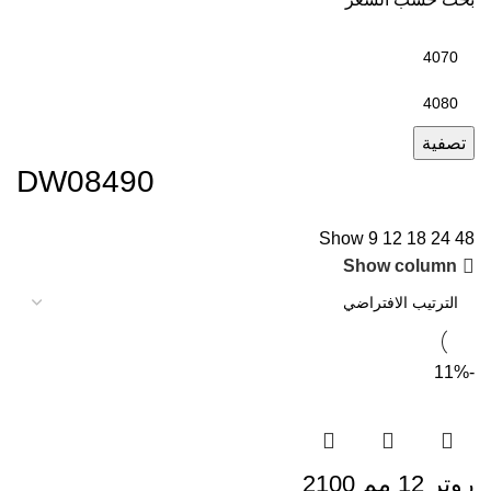
أدنى
سعر
أعلى
سعر
تصفية
DW08490
Show
9
12
18
24
48
Show column
-11%
روتر 12 مم 2100