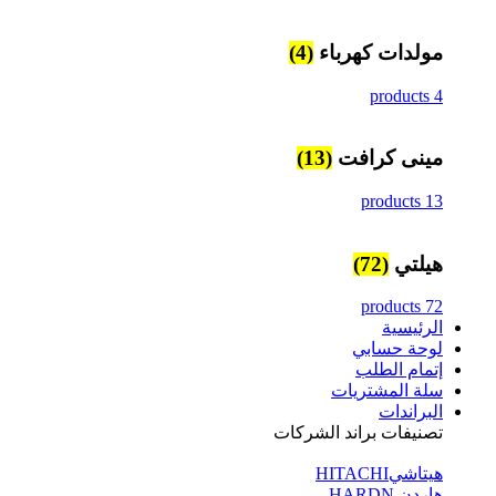
مولدات كهرباء
(4)
4 products
مينى كرافت
(13)
13 products
هيلتي
(72)
72 products
الرئيسية
لوحة حسابي
إتمام الطلب
سلة المشتريات
البراندات
تصنيفات براند الشركات
هيتاشيHITACHI
هاردن HARDN