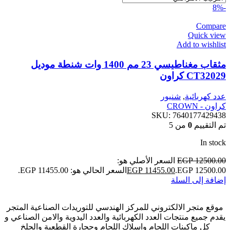
-8%
Compare
Quick view
Add to wishlist
مثقاب مغناطيسي 23 مم 1400 وات شنطة موديل
CT32029 كراون
عدد كهربائية
,
شنيور
كراون - CROWN
SKU:
7640177429438
تم التقييم
0
من 5
In stock
12500.00
EGP
السعر الأصلي هو:
EGP 12500.00.
11455.00
EGP
السعر الحالي هو: EGP 11455.00.
إضافة إلى السلة
موقع متجر الالكتروني للمركز الهندسي للتوريدات الصناعية المتجر
يقدم جميع منتجات العدد الكهربائية والعدد اليدوية والامن الصناعي و
كل ماكينات اللحام واسلاك اللحام وحجارة القطعية والجلخ