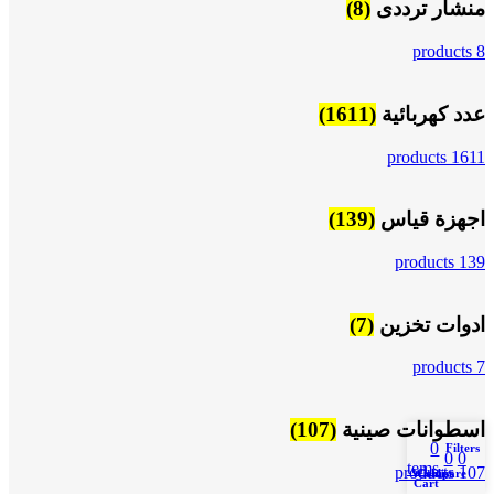
منشار ترددى
(8)
8 products
عدد كهربائية
(1611)
1611 products
اجهزة قياس
(139)
139 products
ادوات تخزين
(7)
7 products
اسطوانات صينية
(107)
0
Filters
0
0
items
107 products
Wishlist
Compare
Cart