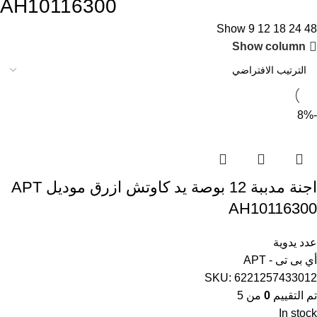
AH10116300
Show
9
12
18
24
48
Show column
-8%
اجنة مدببة 12 بوصة يد كاوتش ازرق موديل APT
AH10116300
عدد يدوية
أي بى تى - APT
SKU:
6221257433012
تم التقييم
0
من 5
In stock