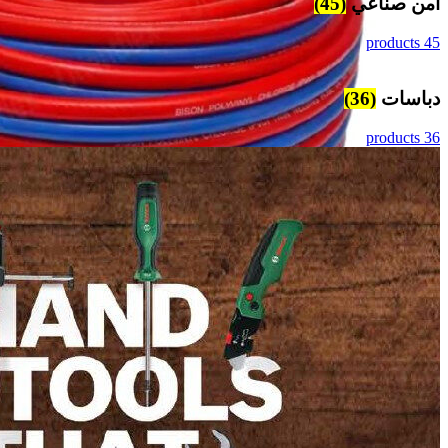
امن صناعي
(45)
45 products
دباسات
(36)
36 products
خراطيم
(11)
11 products