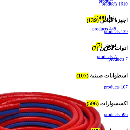
1 product
1610 products
بنط
(448)
اجهزة قياس
(139)
448 products
139 products
تونجر
(7)
ادوات تخزين
(7)
7 products
7 products
اسطوانات صينية
(107)
107 products
اكسسوارات
(596)
596 products