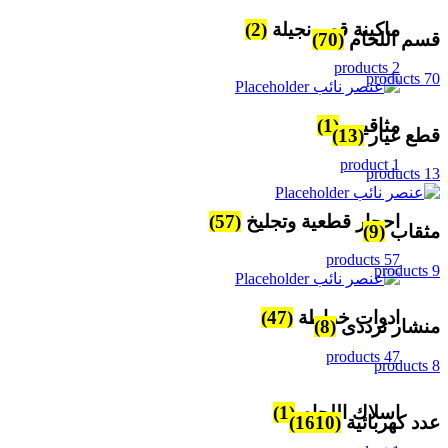
ماكينة قص نجيلة
(2)
قسم اللحام
(70)
2 products
70 products
مثاقيب
(1)
قطع غيار
(13)
1 product
13 products
احجار قطعية وتجليخ
(57)
مثقاب
(9)
57 products
9 products
ادوات خراطة
(47)
منشار ترددى
(8)
47 products
8 products
اسلاك اللحام
(1)
عدد كهربائية
(1610)