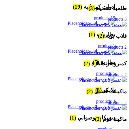
ادوات كهربائية
(19)
طلمبة تشحيم
(3)
19 products
3 products
بطاريات
(1)
قلاب بوية
(2)
1 product
2 products
بطارية
(5)
كمبروسر سيارة
(2)
5 products
2 products
بلانكو
(3)
ماكينات غسيل
(2)
3 products
2 products
ديسكات وصواني
(1)
ماكينة فوم
(2)
1 product