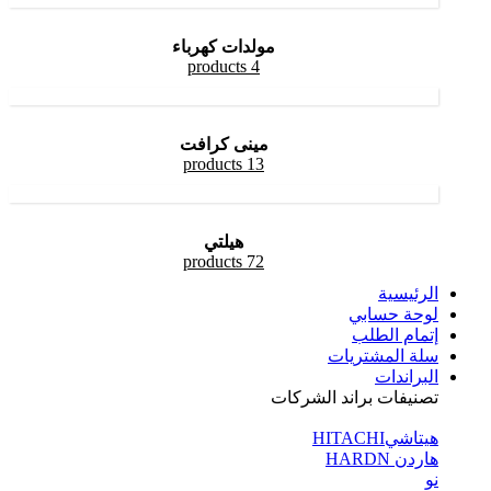
مولدات كهرباء
4 products
مينى كرافت
13 products
هيلتي
72 products
الرئيسية
لوحة حسابي
إتمام الطلب
سلة المشتريات
البراندات
تصنيفات براند الشركات
هيتاشيHITACHI
هاردن HARDN
نو