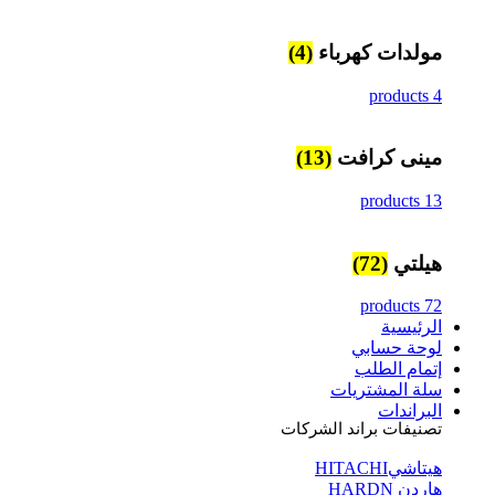
مولدات كهرباء
(4)
4 products
مينى كرافت
(13)
13 products
هيلتي
(72)
72 products
الرئيسية
لوحة حسابي
إتمام الطلب
سلة المشتريات
البراندات
تصنيفات براند الشركات
هيتاشيHITACHI
هاردن HARDN