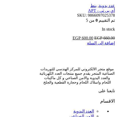
عدد يدوية
,
بنط
أي بى تى - APT
SKU:
9866097025378
تم التقييم
0
من 5
In stock
660.00
EGP
السعر
600.00
EGP
السعر
إضافة إلى السلة
الأصلي
الحالي
هو:
هو:
EGP 600.00.
EGP 660.00.
موقع متجر الالكتروني للمركز الهندسي للتوريدات
الصناعية المتجر يقدم جميع منتجات العدد الكهربائية
والعدد اليدوية والامن الصناعي و كل ماكينات
اللحام واسلاك اللحام وحجارة القطعية والجلخ
تابعنا على
الاقسام
العدد اليدوية
الامن الصناعي