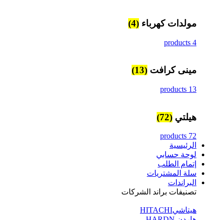
مولدات كهرباء
(4)
4 products
مينى كرافت
(13)
13 products
هيلتي
(72)
72 products
الرئيسية
لوحة حسابي
إتمام الطلب
سلة المشتريات
البراندات
تصنيفات براند الشركات
هيتاشيHITACHI
هاردن HARDN