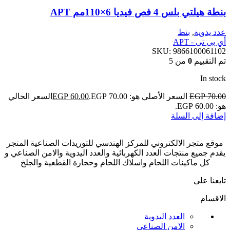
بنطة هيلتي بلس 4 فص فيديا 6×110مم APT
عدد يدوية
,
بنط
أي بى تى - APT
SKU:
9866100061102
تم التقييم
0
من 5
In stock
70.00
EGP
السعر الأصلي هو: EGP 70.00.
60.00
EGP
السعر الحالي
هو: EGP 60.00.
إضافة إلى السلة
موقع متجر الالكتروني للمركز الهندسي للتوريدات الصناعية المتجر
يقدم جميع منتجات العدد الكهربائية والعدد اليدوية والامن الصناعي و
كل ماكينات اللحام واسلاك اللحام وحجارة القطعية والجلخ
تابعنا على
الاقسام
العدد اليدوية
الامن الصناعي