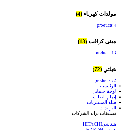
مولدات كهرباء
(4)
4 products
مينى كرافت
(13)
13 products
هيلتي
(72)
72 products
الرئيسية
لوحة حسابي
إتمام الطلب
سلة المشتريات
البراندات
تصنيفات براند الشركات
هيتاشيHITACHI
هاردن HARDN