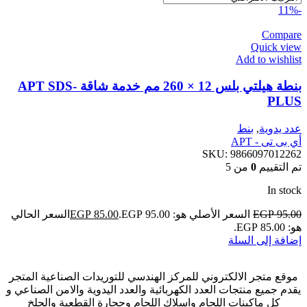
-11%
Compare
Quick view
Add to wishlist
بنطة هيلتي بلس 12 × 260 مم خدمة شاقة APT SDS-
PLUS
عدد يدوية
,
بنط
أي بى تى - APT
SKU:
9866097012262
تم التقييم
0
من 5
In stock
95.00
EGP
السعر الأصلي هو: EGP 95.00.
85.00
EGP
السعر الحالي
هو: EGP 85.00.
إضافة إلى السلة
موقع متجر الالكتروني للمركز الهندسي للتوريدات الصناعية المتجر
يقدم جميع منتجات العدد الكهربائية والعدد اليدوية والامن الصناعي و
كل ماكينات اللحام واسلاك اللحام وحجارة القطعية والجلخ