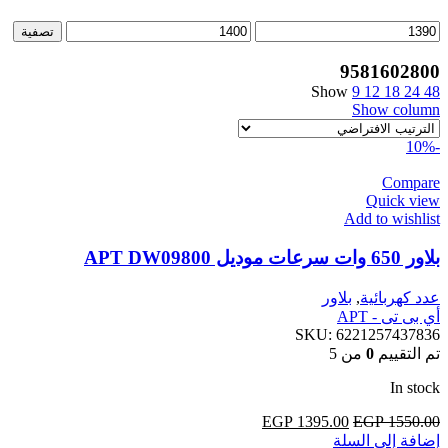
أدنى
أعلى
تصفية
سعر
سعر
9581602800
Show
9
12
18
24
48
Show column
-10%
Compare
Quick view
Add to wishlist
بلاور 650 وات سرعات موديل APT DW09800
عدد كهربائية
,
بلاور
أي بى تى - APT
SKU:
6221257437836
تم التقييم
0
من 5
In stock
1550.00
EGP
السعر
1395.00
EGP
السعر
إضافة إلى السلة
الأصلي
الحالي