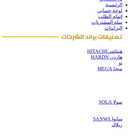
الرئيسية
لوحة حسابي
إتمام الطلب
سلة المشتريات
البراندات
تصنيفات براند الشركات
هيتاشيHITACHI
هاردن HARDN
نو
ميجا MEGA
سولا SOLA
سانوا SANWA
ريلاك