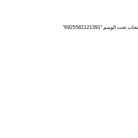
ات تحت الوسم “6925582121391”