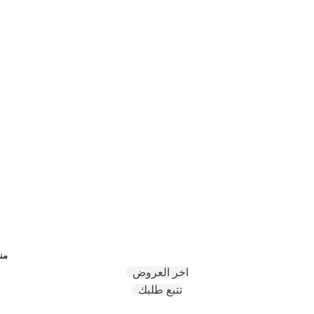
منت
اخر العروض
تتبع طلبك