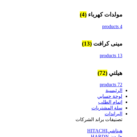
مولدات كهرباء
(4)
4 products
مينى كرافت
(13)
13 products
هيلتي
(72)
72 products
الرئيسية
لوحة حسابي
إتمام الطلب
سلة المشتريات
البراندات
تصنيفات براند الشركات
هيتاشيHITACHI
هاردن HARDN