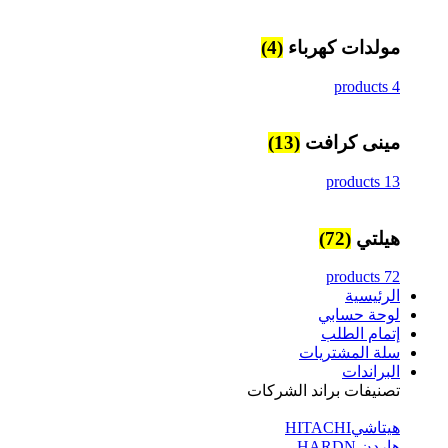
مولدات كهرباء
(4)
4 products
مينى كرافت
(13)
13 products
هيلتي
(72)
72 products
الرئيسية
لوحة حسابي
إتمام الطلب
سلة المشتريات
البراندات
تصنيفات براند الشركات
هيتاشيHITACHI
هاردن HARDN