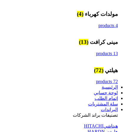
مولدات كهرباء
(4)
4 products
مينى كرافت
(13)
13 products
هيلتي
(72)
72 products
الرئيسية
لوحة حسابي
إتمام الطلب
سلة المشتريات
البراندات
تصنيفات براند الشركات
هيتاشيHITACHI
هاردن HARDN