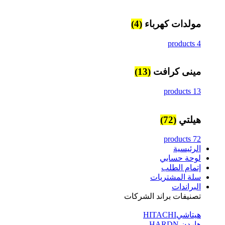
مولدات كهرباء
(4)
4 products
مينى كرافت
(13)
13 products
هيلتي
(72)
72 products
الرئيسية
لوحة حسابي
إتمام الطلب
سلة المشتريات
البراندات
تصنيفات براند الشركات
هيتاشيHITACHI
هاردن HARDN