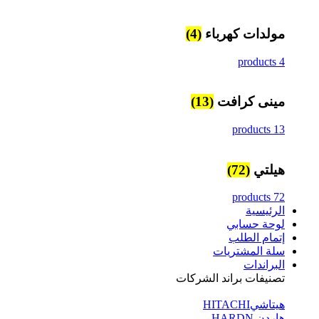
مولدات كهرباء
(4)
4 products
مينى كرافت
(13)
13 products
هيلتي
(72)
72 products
الرئيسية
لوحة حسابي
إتمام الطلب
سلة المشتريات
البراندات
تصنيفات براند الشركات
هيتاشيHITACHI
هاردن HARDN