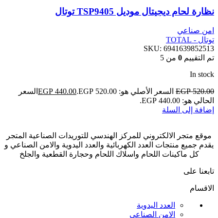
نظارة لحام ديجيتال موديل TSP9405 توتال
امن صناعي
توتال - TOTAL
SKU:
6941639852513
تم التقييم
0
من 5
In stock
520.00
EGP
السعر الأصلي هو: EGP 520.00.
440.00
EGP
السعر
الحالي هو: EGP 440.00.
إضافة إلى السلة
موقع متجر الالكتروني للمركز الهندسي للتوريدات الصناعية المتجر
يقدم جميع منتجات العدد الكهربائية والعدد اليدوية والامن الصناعي و
كل ماكينات اللحام واسلاك اللحام وحجارة القطعية والجلخ
تابعنا على
الاقسام
العدد اليدوية
الامن الصناعي