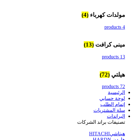
مولدات كهرباء
(4)
4 products
مينى كرافت
(13)
13 products
هيلتي
(72)
72 products
الرئيسية
لوحة حسابي
إتمام الطلب
سلة المشتريات
البراندات
تصنيفات براند الشركات
هيتاشيHITACHI
هاردن HARDN