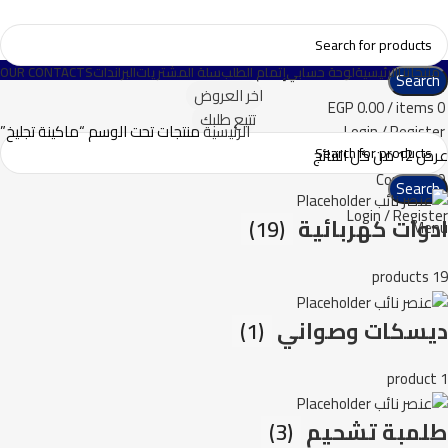
منتجاتنا
الرئيسية
لوحة حسابي
إتمام الطلب
سلة المشتريات
البراندات
OUR CONTACTS
Search
اخر العروض
EGP
0.00
/
items
0
تتبع طلبك
Login / Register
الرئيسية
منتجات تحت الوسم “ماكينة تجليخ”
0
عرض ⁦12⁩ من كل النتائج
Wishlist
Compare
0
Search
Login / Register
ادوات كهربائية
(19)
Menu
19 products
ديسكات وصواني
(1)
1 product
طلمبة تشحيم
(3)