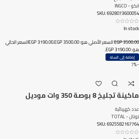
انكو - INGCO
SKU:
6928073600054
In stock
3500.00
EGP
السعر الأصلي هو: EGP 3500.00.
3190.00
EGP
السعر الحالي
هو: EGP 3190.00.
إضافة إلى السلة
-7%
ماكينة تجليخ 8 بوصة 350 وات موديل
TBG35020 توتال
عدد كهربائية
توتال - TOTAL
SKU:
6925582167764