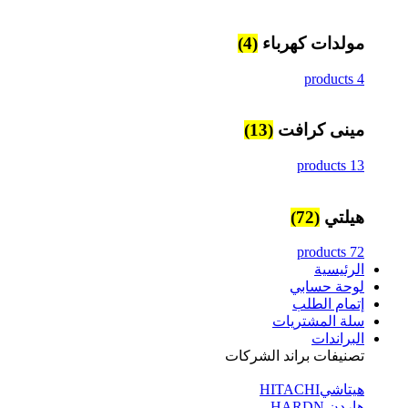
مولدات كهرباء
(4)
4 products
مينى كرافت
(13)
13 products
هيلتي
(72)
72 products
الرئيسية
لوحة حسابي
إتمام الطلب
سلة المشتريات
البراندات
تصنيفات براند الشركات
هيتاشيHITACHI
هاردن HARDN