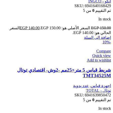
انكو - INGCO
SKU:
6941640168429
تم التقييم
0
من 5
In stock
150.00
EGP
السعر الأصلي هو: EGP 150.00.
140.00
EGP
السعر
الحالي هو: EGP 140.00.
إضافة إلى السلة
-10%
Compare
Quick view
Add to wishlist
شريط قياس 5 متر×25مم -2وش- اقتصادي توتال
TMT34525M
اجهزة قياس
,
عدد يدوية
توتال - TOTAL
SKU:
6941639850472
تم التقييم
0
من 5
In stock