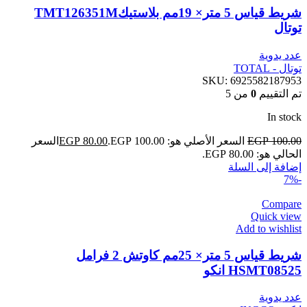
شريط قياس 5 متر× 19مم بلاستيكTMT126351M
توتال
عدد يدوية
توتال - TOTAL
SKU:
6925582187953
تم التقييم
0
من 5
In stock
100.00
EGP
السعر الأصلي هو: EGP 100.00.
80.00
EGP
السعر
الحالي هو: EGP 80.00.
إضافة إلى السلة
-7%
Compare
Quick view
Add to wishlist
شريط قياس 5 متر× 25مم كاوتش 2 فرامل
HSMT08525 انكو
عدد يدوية