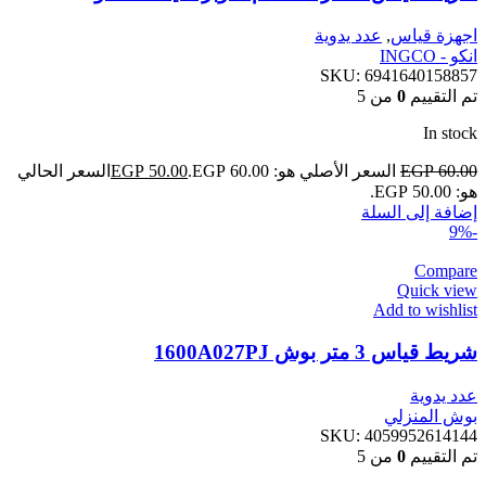
اجهزة قياس
,
عدد يدوية
انكو - INGCO
SKU:
6941640158857
تم التقييم
0
من 5
In stock
60.00
EGP
السعر الأصلي هو: EGP 60.00.
50.00
EGP
السعر الحالي
هو: EGP 50.00.
إضافة إلى السلة
-9%
Compare
Quick view
Add to wishlist
شريط قياس 3 متر بوش 1600A027PJ
عدد يدوية
بوش المنزلي
SKU:
4059952614144
تم التقييم
0
من 5