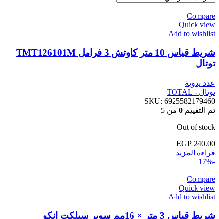
Compare
Quick view
Add to wishlist
شريط قياس 10 متر كاوتش 3 فرامل TMT126101M
توتال
عدد يدوية
توتال - TOTAL
SKU:
6925582179460
تم التقييم
0
من 5
Out of stock
EGP
240.00
قراءة المزيد
-17%
Compare
Quick view
Add to wishlist
شريط قياس 3 متر × 16مم سوبر سيلكت انكو