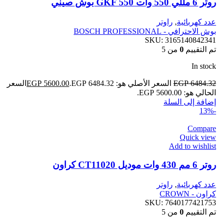
روتر 6 مللي 550 وات GKF 550 بوش صيني
عدد كهربائية
,
راوتر
بوش الاحترافي - BOSCH PROFESSIONAL
SKU:
3165140842341
تم التقييم
0
من 5
In stock
6484.32
EGP
السعر الأصلي هو: EGP 6484.32.
5600.00
EGP
السعر
الحالي هو: EGP 5600.00.
إضافة إلى السلة
-13%
Compare
Quick view
Add to wishlist
روتر 6 مم 430 وات موديل CT11020 كراون
عدد كهربائية
,
راوتر
كراون - CROWN
SKU:
7640177421753
تم التقييم
0
من 5