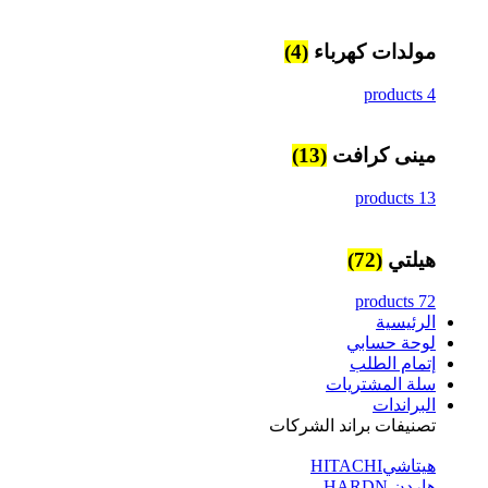
مولدات كهرباء
(4)
4 products
مينى كرافت
(13)
13 products
هيلتي
(72)
72 products
الرئيسية
لوحة حسابي
إتمام الطلب
سلة المشتريات
البراندات
تصنيفات براند الشركات
هيتاشيHITACHI
هاردن HARDN