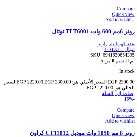
Compare
Quick view
Add to wishlist
روتر 6مم 600 وات TLT6001 توتال
عدد كهربائية
,
راوتر
توتال - TOTAL
SKU:
6941639854395
تم التقييم
0
من 5
In stock
2300.00
EGP
السعر الأصلي هو: EGP 2300.00.
2220.00
EGP
السعر
الحالي هو: EGP 2220.00.
إضافة إلى السلة
-15%
Compare
Quick view
Add to wishlist
روتر 8 مم 1050 وات موديل CT11012 كراون