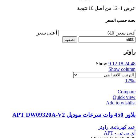
عرض 1–12 من أصل 16 نتيجة
بحث حسب السعر
أدنى سعر
أعلى سعر
تصفية
راوتر
Show
9
12
18
24
48
Show column
-12%
Compare
Quick view
Add to wishlist
بلاور 450 وات سرعات موديل APT DW09320A-V2
عدد كهربائية
,
راوتر
أي بى تى - APT